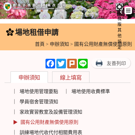
手
機
跳
版
到
其
場地租借申請
:::
主
他
設
要
首頁
>
申辦須知
> 國有公用財產無償使用原則
定
內
容
Facebook
Twitter
Plurk
Line
友善列印
區
塊
申辦須知
線上填寫
場地使用管理要點
場地使用收費標準
學員宿舍管理須知
家政實習教室及設備管理須知
國有公用財產無償使用原則
訓練場地代收代付相關費用表