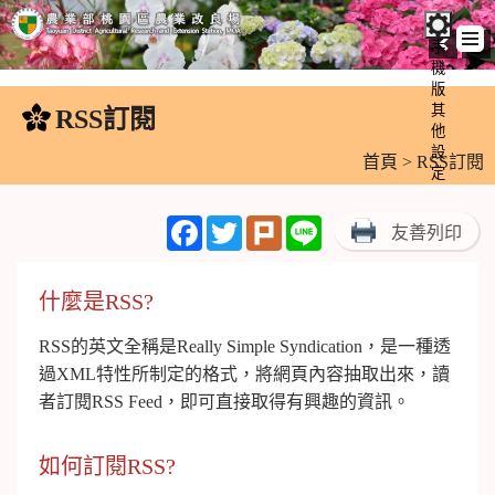
手
機
跳
版
到
其
RSS訂閱
:::
主
他
設
要
首頁
> RSS訂閱
定
內
容
Facebook
Twitter
Plurk
Line
友善列印
區
塊
什麼是RSS?
RSS的英文全稱是Really Simple Syndication，是一種透
過XML特性所制定的格式，將網頁內容抽取出來，讀
者訂閱RSS Feed，即可直接取得有興趣的資訊。
如何訂閱RSS?