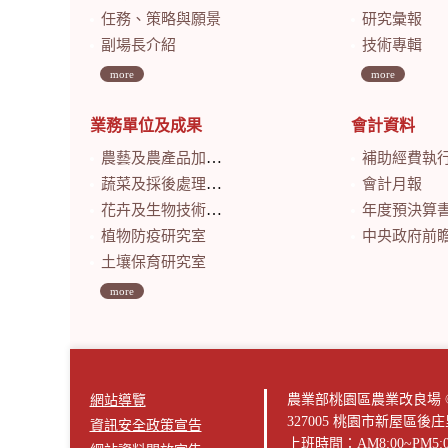
任務、策略與願景
研究彙報
副場長介紹
技術專輯
more
more
業務單位及成果
會計資料
農藝及農產品加工研究室
補助經費執
蔬菜及採後處理研究室
會計月報
花卉及生物技術研究室
年度預決算
植物防疫研究室
中央政府前瞻基礎建設計畫特別預算
土壤保育研究室
more
農業部桃園區農業改良場 © 版權所有2
網站導覽
327005 桃園市新屋區後
資訊安全政策宣告
上班時間：AM8:00~PM5: