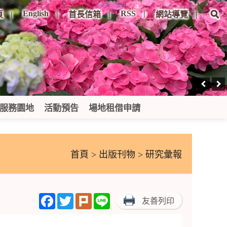
English
RSS
頁
首長信箱
網站導覽
服務園地
活動預告
場地租借申請
首頁
>
出版刊物
> 研究彙報
Facebook
Twitter
Plurk
Line
友善列印