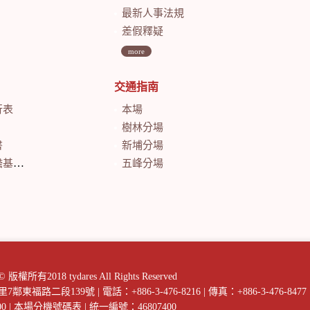
最新人事法規
差假釋疑
more
交通指南
行表
本場
樹林分場
書
新埔分場
會計月報
五峰分場
018 tydares All Rights Reserved
庄里7鄰東福路二段139號
|
電話：+886-3-476-8216
|
傳真：+886-3-476-8477
00
|
本場分機號碼表
|
統一編號：46807400