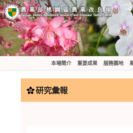
跳
到
主
要
內
容
區
塊
本場簡介
重要成果
服務園地
:::
研究彙報