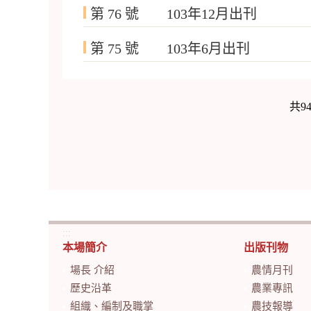
第 76 號 103年12月出刊
第 75 號 103年6月出刊
共9
:::
本場簡介
出版刊物
場長 介紹
農情月刊
歷史沿革
農業專訊
組織、編制及職掌
農技報導