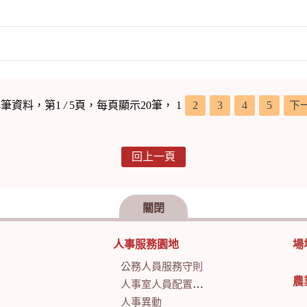
4筆資料，第1
/
5頁，每頁顯示20筆，
1
2
3
4
5
下
回上一頁
關閉
人事服務園地
場
公務人員服務守則
農
人事室人員配置及業務職掌
人事異動