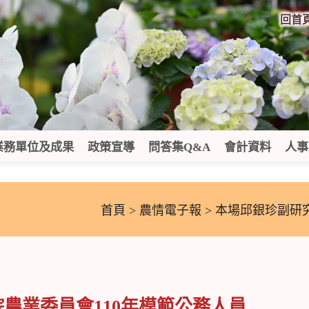
:::
回首
業務單位及成果
政策宣導
問答集Q&A
會計資料
人事
首頁
>
農情電子報
> 本場邱銀珍副研
農業委員會110年模範公務人員