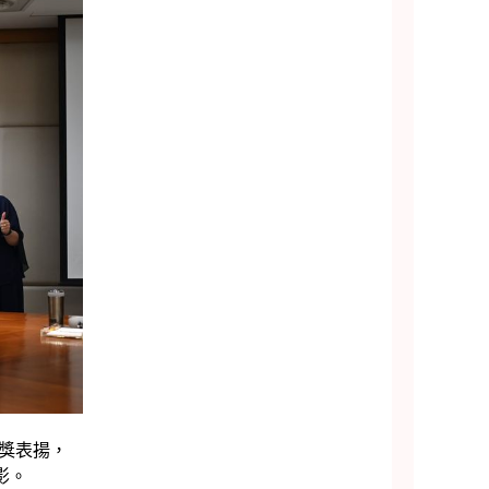
頒獎表揚，
合影。