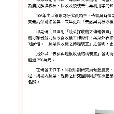
為農民解決移植、採收及殘枝去化再利用等問題
106年由邱銀珍副研究員領軍，帶領吳有恒副
賽最高榮譽鉑金獎。次年更以「去藤與塊根收穫
邱副研究員運用「蔬菜採收機之傳輸裝置」衍
機可節省勞力及改善收穫工作條件，葉菜外表損傷
3至6倍。「蔬菜採收機之傳輸裝置」之發明，更
另外以「去藤與塊根收穫結構裝置」發明衍生之
超過 350萬元。
在研發工作中，邱銀珍副研究員傾聽農友、產
程，與場內蔬菜、雜糧之研究團隊同步輔導產業
名歸。