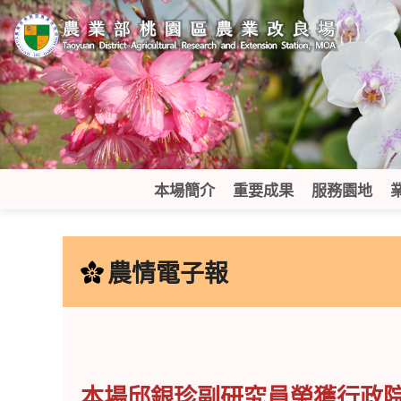
跳
到
主
要
內
容
區
塊
本場簡介
重要成果
服務園地
:::
農情電子報
本場邱銀珍副研究員榮獲行政院