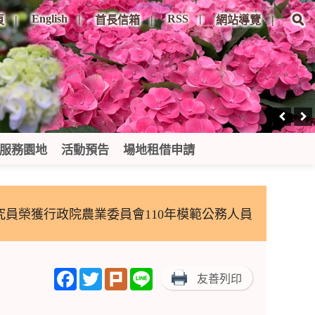
English
RSS
頁
首長信箱
網站導覽
服務園地
活動預告
場地租借申請
究員榮獲行政院農業委員會110年模範公務人員
Facebook
Twitter
Plurk
Line
友善列印