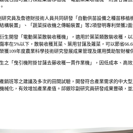
。
研究員及詹德財技術人員共同研發「自動供苗設備之種苗移植機
結構裝置」、「蔬菜採收機之傳輸裝置」等2項發明專利榮獲2
生開發「電動葉菜散裝收穫機」，適用於葉菜類散裝收穫，以
率在5%以下，散裝收穫莧菜、葉用甘藷及蕹菜，可以節省66.6
榮獲109年度農業科學技術研究發展成果管理及運用獎助智財權
「曳引機附掛甘藷去藤收穫一貫作業機」，因低成本、高效益
銷班等之建議及多次的田間試驗，開發符合產業需求的中大型
機械化，有效增加產業產值。邱銀珍副研究員研發成果豐碩，並