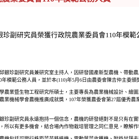
銀珍副研究員榮獲行政院農業委員會110年模範
銀珍副研究員兼研究室主持人，因研發國產新型農機、帶動農
年模範公務人員，並於本(110)年5月6日由農委會陳吉仲主委頒
農業暨生物工程研究所碩士，主要專長為農業機械設計、繪圖
華農業機械學會農機推廣成就獎，107年榮獲農委會第27屆優秀
銀珍副研究員永遠抱持一個信念，農機的研發絕對不是只有在實
，所以有更多機會，結合場內作物栽培管理之同仁意見，瞭解作
機包括可變行株距菜苗移植機、電動葉菜收穫機、附掛甘藷去