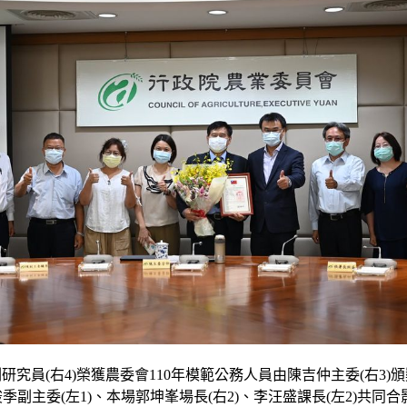
研究員(右4)榮獲農委會110年模範公務人員由陳吉仲主委(右3)
季副主委(左1)、本場郭坤峯場長(右2)、李汪盛課長(左2)共同