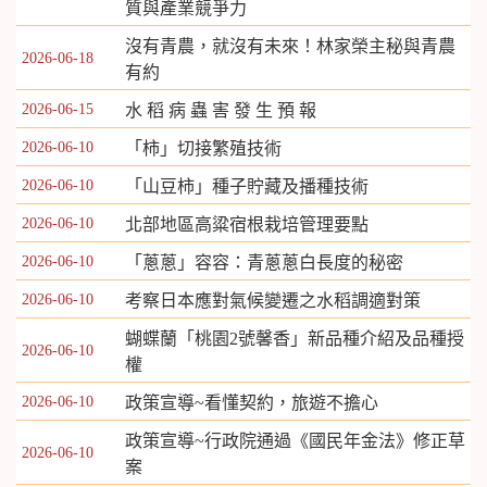
質與產業競爭力
沒有青農，就沒有未來！林家榮主秘與青農
2026-06-18
有約
2026-06-15
水 稻 病 蟲 害 發 生 預 報
2026-06-10
「柿」切接繁殖技術
2026-06-10
「山豆柿」種子貯藏及播種技術
2026-06-10
北部地區高粱宿根栽培管理要點
2026-06-10
「蔥蔥」容容：青蔥蔥白長度的秘密
2026-06-10
考察日本應對氣候變遷之水稻調適對策
蝴蝶蘭「桃園2號­馨香」新品種介紹及品種授
2026-06-10
權
2026-06-10
政策宣導~看懂契約，旅遊不擔心
政策宣導~行政院通過《國民年金法》修正草
2026-06-10
案