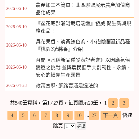
農產加工不簡單：北區聯盟展示農產加值商
2026-06-10
品化成果
​​​​​​​『盆花底部灌溉栽培端盤』發威 促生新興規
2026-06-10
格產品！
具花果香、淡黃綠色系、小花蝴蝶蘭新品種
2026-06-10
『桃園2號­馨香』介紹
召開《水稻新品種發表記者會》以因應氣候
2026-06-10
變遷之挑戰 並與農民攜手共創韌性、永續、
安心的糧食生產願景
2026-04-28
政策宣導~網路賣酒是違法的
共540筆資料，第1
/
27頁，每頁顯示20筆，
1
2
3
4
5
6
7
8
9
10
...
27
下一頁
快速
跳頁