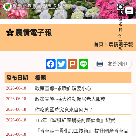
手
機
跳
版
到
其
農情電子報
:::
主
他
設
要
首頁
> 農情電子報
定
內
容
Facebook
Twitter
Plurk
Line
友善列印
區
塊
發布日期
標題
2026-06-18
政策宣導~求職詐騙要小心
2026-06-18
政策宣導~擴大推動獨居老人服務
2026-06-18
你吃的藍苺究竟來自何方？
2026-06-18
115年『聖誕紅產銷檢討座談會』紀實
『香草莢一貫化加工技術』 提升國產香草品
2026-06-18