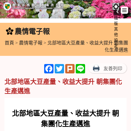
手
機
跳
版
到
其
農情電子報
:::
主
他
設
要
首頁
>
農情電子報
> 北部地區大豆產量、收益大提升 朝集團
定
內
化生產邁進
容
區
Facebook
Twitter
Plurk
Line
友善列印
塊
北部地區大豆產量、收益大提升 朝集團化
生產邁進
北部地區大豆產量、收益大提升
朝
集團化生產邁進