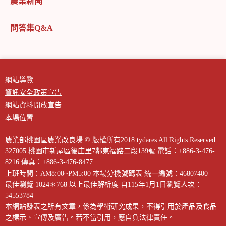
農業新聞
問答集Q&A
網站導覽
資訊安全政策宣告
網站資料開放宣告
本場位置
農業部桃園區農業改良場 © 版權所有2018 tydares All Rights Reserved
327005 桃園市新屋區後庄里7鄰東福路二段139號
電話：+886-3-476-
8216
傳真：+886-3-476-8477
上班時間：AM8:00~PM5:00
本場分機號碼表
統一編號：46807400
最佳瀏覽 1024＊768 以上最佳解析度
自115年1月1日瀏覽人次：
54553784
本網站發表之所有文章，係為學術研究成果，不得引用於產品及食品
之標示、宣傳及廣告。若不當引用，應自負法律責任。