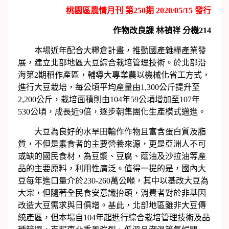
桃園區農情月刊 第250期 2020/05/15 發行
作物改良課
林禎祥
分機
214
本場近年配合大糧倉計畫，推動國產雜糧產業發
展，建立北部地區大豆綜合栽培管理技術。於北部沿
海第2期稻作產區，輔導大專業農以機械化省工方式，
進行大豆栽培，每公頃平均產量由1,300公斤提升至
2,200公斤，栽培面積則由104年59公頃增加至107年
530公頃，成長近9倍，逐步朝集團化生產模式邁進。
大豆為良好的水旱田輪作作物且富含蛋白質及脂
質，不但是素食者的主要營養來源，更是亞洲人不可
或缺的國民食材，為豆漿、豆腐、蔭油及沙拉油等產
品的主要原料，利用性廣泛。值得一提的是，國內大
豆每年進口量介於230-260萬公噸，其中以基改大豆為
大宗，但隨著全民食安意識抬頭，消費者對於非基因
改造大豆需求與日俱增。基此，北部地區雖非大豆傳
統產區，但本場自104年起進行綜合栽培管理技術及品