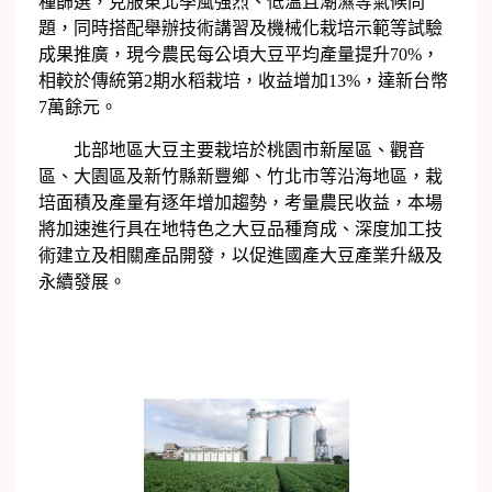
種篩選，克服東北季風強烈、低溫且潮濕等氣候問
題，同時搭配舉辦技術講習及機械化栽培示範等試驗
成果推廣，現今農民每公頃大豆平均產量提升70%，
相較於傳統第2期水稻栽培，收益增加13%，達新台幣
7萬餘元。
北部地區大豆主要栽培於桃園市新屋區、觀音
區、大園區及新竹縣新豐鄉、竹北市等沿海地區，栽
培面積及產量有逐年增加趨勢，考量農民收益，本場
將加速進行具在地特色之大豆品種育成、深度加工技
術建立及相關產品開發，以促進國產大豆產業升級及
永續發展。