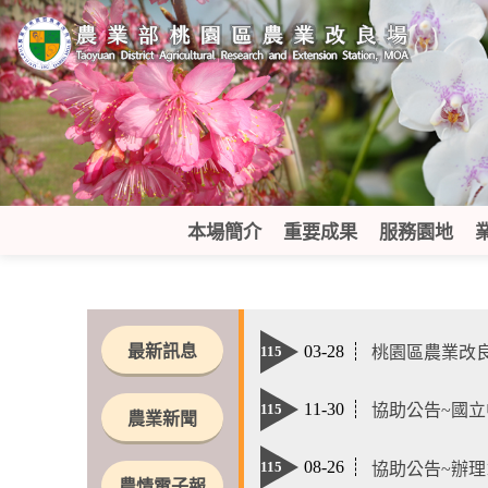
跳
到
主
要
內
容
區
塊
本場簡介
重要成果
服務園地
:::
最新訊息
03-28
桃園區農業改良場嚴正
115
11-30
協助公告~國立
115
農業新聞
08-26
協助公告~辦理
115
農情電子報