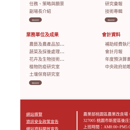
任務、策略與願景
研究彙報
副場長介紹
技術專輯
more
more
業務單位及成果
會計資料
農藝及農產品加工研究室
補助經費執
蔬菜及採後處理研究室
會計月報
花卉及生物技術研究室
年度預決算
植物防疫研究室
中央政府前瞻基礎建設計畫特別預算
土壤保育研究室
more
農業部桃園區農業改良場 © 版權所有2
網站導覽
327005 桃園市新屋區後
資訊安全政策宣告
上班時間：AM8:00~PM5:
網站資料開放宣告