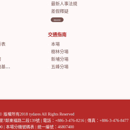
最新人事法規
差假釋疑
more
交通指南
行表
本場
樹林分場
書
新埔分場
會計月報
五峰分場
018 tydares All Rights Reserved
庄里7鄰東福路二段139號
|
電話：+886-3-476-8216
|
傳真：+886-3-476-8477
00
|
本場分機號碼表
|
統一編號：46807400