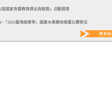
第2屆國家食農教育傑出貢獻獎」活動簡章
~「2026臺灣繪果季」國產水果趣味繪畫比賽辦法