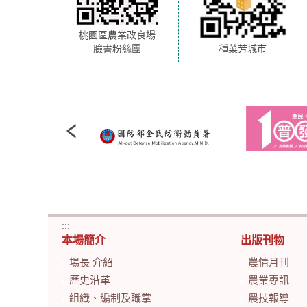
桃園區農業改良場
臉書粉絲團
種菜芳城市
:::
本場簡介
出版刊物
場長 介紹
農情月刊
歷史沿革
農業專訊
組織、編制及職掌
農技報導