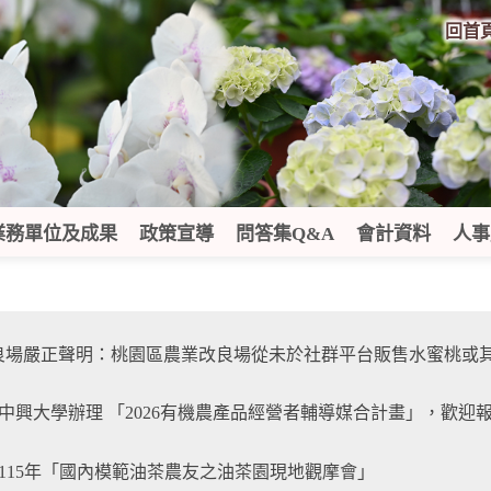
:::
回首
業務單位及成果
政策宣導
問答集Q&A
會計資料
人事
聲明：桃園區農業改良場從未於社群平台販售水蜜桃或其他農產品，請民眾提高警覺，慎防冒名
中興大學辦理 「2026有機農產品經營者輔導媒合計畫」，歡迎報名參
115年「國內模範油茶農友之油茶園現地觀摩會」