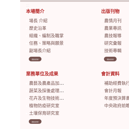
:::
本場簡介
出版刊物
場長 介紹
農情月刊
歷史沿革
農業專訊
組織、編制及職掌
農技報導
任務、策略與願景
研究彙報
副場長介紹
技術專輯
more
more
業務單位及成果
會計資料
農藝及農產品加工研究室
補助經費執
蔬菜及採後處理研究室
會計月報
花卉及生物技術研究室
年度預決算
植物防疫研究室
中央政府前瞻基礎建設計畫特別預算
土壤保育研究室
more