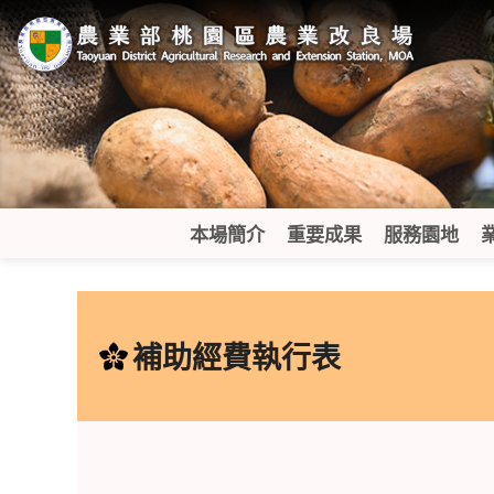
跳
到
主
要
內
容
區
塊
本場簡介
重要成果
服務園地
:::
補助經費執行表