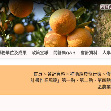
:::
回首
業務單位及成果
政策宣導
問答集Q&A
會計資料
人事
首頁
>
會計資料
>
補助經費執行表
> 
計畫作業規範」第一點、第二點、第四點
區農業