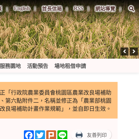
English
RSS
頁
首長信箱
網站導覽
服務園地
活動預告
場地租借申請
修正「行政院農業委員會桃園區農業改良場補助
、第六點附件二，名稱並修正為「農業部桃園
改良場補助計畫作業規範」，並自即日生效。
Facebook
Twitter
Plurk
Line
友善列印