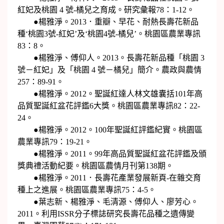
紅妃及桃園 4 號-橘兒之育成。研究彙報78：1-12。
●楊雅淨。2013．重瓣、早花、耐熱長壽花新品
種‘桃園3號-紅妃’及‘桃園4號-橘兒’。桃園區農業專訊
83：8。
●楊雅淨、傅仰人。2013。長壽花新品種「桃園 3
號－紅妃」及「桃園 4 號－橘兒」簡介。農政與農情
257：89-91。
●楊雅淨。2012。聖誕紅達人林文雄囊括101年高
品質聖誕紅盆花評鑑6大獎。桃園區農業專訊82：22-
24。
●楊雅淨。2012。100年聖誕紅評鑑紀實。桃園區
農業專訊79：19-21。
●楊雅淨。2011。99年高品質聖誕紅盆花評鑑及頒
獎典禮活動紀要。桃園區農情月刊第138期。
●楊雅淨。2011．長壽花產業發展新頁-在雜交育
種上之進展。桃園區農業專訊75：4-5。
●葉志新、楊雅淨、毛清源、傅仰人、廖芳心。
2011。利用ISSR分子標誌研究長壽花品種之遺傳變