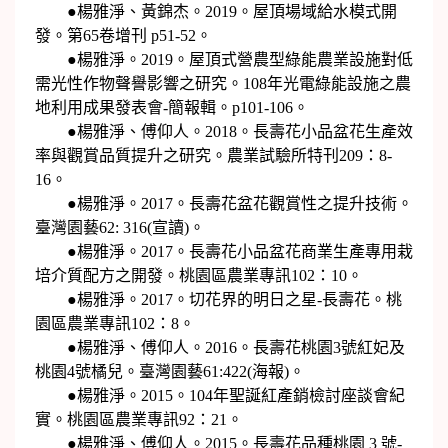
●楊雅淨、黃錦杰。2019。屋頂場域給水模式開
發。第65卷增刊 p51-52。
●楊雅淨。2019。屋頂式營農型綠能農業設施對低
需光性作物聲譽影響之研究。108年光電綠能設施之農
地利用成果發表會-簡報輯。p101-106。
●楊雅淨、傅仰人。2018。長壽花小品盆花生產效
率與觀賞品質提升之研究。農業試驗所特刊209：8-
16。
●楊雅淨。2017。長壽花盆花觀賞性之提升技術。
臺灣園藝62: 316(宣讀)。
●楊雅淨。2017。長壽花小品盆花商業生產專用栽
培介質配方之開發。桃園區農業專訊102：10。
●楊雅淨。2017。切花界的明日之星-長壽花。桃
園區農業專訊102：8。
●楊雅淨、傅仰人。2016。長壽花桃園3號紅妃及
桃園4號橘兒。臺灣園藝61:422(海報)。
●楊雅淨。2015。104年聖誕紅產銷檢討座談會紀
實。桃園區農業專訊92：21。
●楊雅淨、傅仰人。2015。長壽花品種桃園 3 號-