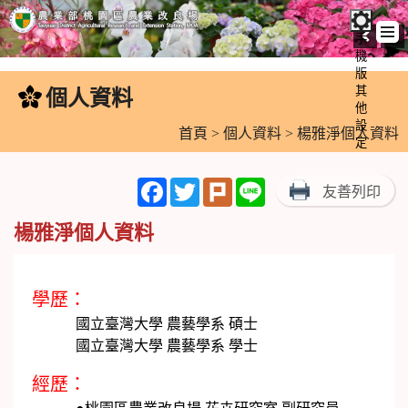
手
機
跳
版
到
其
個人資料
:::
主
他
設
要
首頁
>
個人資料
> 楊雅淨個人資料
定
內
容
Facebook
Twitter
Plurk
Line
友善列印
區
塊
楊雅淨個人資料
學歷：
國立臺灣大學 農藝學系 碩士
國立臺灣大學 農藝學系 學士
經歷：