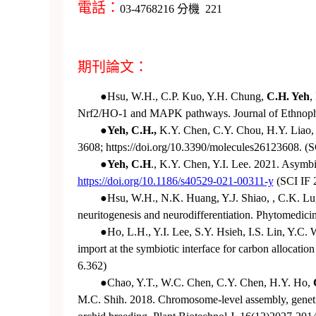
電話：
03-4768216 分機 221
期刊論文：
●Hsu, W.H., C.P. Kuo, Y.H. Chung,
C.H. Yeh
,
Nrf2/HO-1 and MAPK pathways. Journal of Ethnop
●
Yeh, C.H.,
K.Y. Chen, C.Y. Chou, H.Y. Liao,
3608; https://doi.org/10.3390/molecules26123608. (S
●
Yeh, C.H
., K.Y. Chen, Y.I. Lee. 2021. Asymbi
https://doi.org/10.1186/s40529-021-00311-y
(SCI IF 
●Hsu, W.H., N.K. Huang, Y.J. Shiao, , C.K. Lu,
neuritogenesis and neurodifferentiation. Phytomedici
●Ho, L.H., Y.I. Lee, S.Y. Hsieh, I.S. Lin, Y.C. 
import at the symbiotic interface for carbon allocatio
6.362)
●Chao, Y.T., W.C. Chen, C.Y. Chen, H.Y. Ho,
M.C. Shih. 2018. Chromosome‐level assembly, genet