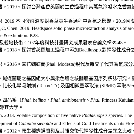
。2019。探討台灣產香莢蘭於生香過程中其蒸氣冷凝水之香氣變
 2019.不同發酵溫度對香草莢生香過程中香氣之影響。2019國
,C, Chen. 2019. Headspace solid-phase microextraction analysis of a
e & exhibition. P.28.
及栽培技術。107年度科技計畫研究成果發表會論文輯39-48。
2018。探討香莢蘭加工過程中添加Bacillusspp.對揮發性
2016。羞花蝴蝶蘭(Phal. Modesta)親代及雜交子代其
4。蝴蝶蘭屬之基因組大小與染色體之核醣體基因序列標誌研究。臺灣
比較化學吸附劑 (Tenax TA) 及固相微量萃取法 (SPME) 萃取
Pha
3。四品系（
Phal. bellina
、
Phal. ambionensis
、
Phal.
Princess Kaiula
，靜宜大學。
. 2013. Volatile composition of five native
Phalaenopsis
species. The 
opment of
Calanthe sieboldii
and Effects of Cold Treatments on its Flo
。2012。原生種蝴蝶蘭與及其雜交後代揮發性成分差異之比較。2