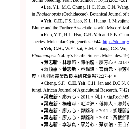
orchid breeding. Plant Biotechnol J. 16(12)2027-201
●Lee, Y.I., M.C. Chung, H.C. Kuo, C.N. Wang, Y.
in
Phalaenopsis
(Orchidaceae). Botanical Journal of 
●
Yeh
,
C.H.,
F.S. Liao, K.L. Huang, I. Miyajima
Blume and the Further Associations with Mycorrhizal
●Kuo, Y.T., H.L. Hsu,
C.H. Yeh
and S.B. Chang
species. Molecular Cytogenetics. 9:44.
https://doi.o
●
Yeh, C.H.,
W.Y Tsai, H.M. Chiang, C.S. Wu, Y.
Phalaenopsis
Nobby’s Pacific Sunset. Molecules. 19
●
葉志新
、林惠茹、陳柏龍、廖芳心。2013
●蔣順惠、
葉志新
、蔡錫鍊、曹爾元、廖芳心 
度。桃園區農業改良場研究彙報72:27-44。
●Cheng, S.F.,
C.H. Yeh,
C.H. Jan and D.C.N. 
fungi. African Journal of Agricultural Research. 7(4
●
葉志新
、廖芳心。2011。利用小量Roch
●
葉志新
、楊雅淨、毛清源、傅仰人、廖芳心。2
●
葉志新
、廖芳心、鄭隨和。2011。蝴蝶蘭
●
葉志新
、廖芳心、鄭隨和。2010。黃根節
●
葉志新
、李淑真、廖芳心、蔡家佑、王自存、