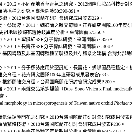
2012。不同產地香草香氣之研究。2012國際化妝品科技研討會
播種之研究。臺灣園藝58:390-391。
技術。2012台灣國際蘭花研討會研究成果發表229。
、蔡媦婷。2011．蝴蝶蘭之雜交育種。花卉研究團隊100年度
。馬祖地區換錦花遺傳歧異度分析。臺灣園藝57:356。
011。聖誕紅SSR分子標誌研發。臺灣園藝57:356。
011。長壽花SSR分子標誌研發。臺灣園藝57: 304。
1。基因轉殖及非基因轉殖種苗驗證及共存體系之建構-台灣北部
。2011。分子標誌應用於聖誕紅、長壽花、蝴蝶蘭品種鑑定。植
雜交育種。花卉研究團隊100年度研發成果發表會p33。
。根節蘭雜交育種。台灣國際蘭花研討會研究成果P.200。
雜交品系蝴蝶蘭（Dtps. Sogo Vivien x Phal. modesta與Dtps. 
示會。
 morphology in microsporogenesis of Taiwan native orchid
Phalaenop
蘭低溫誘導開花之研究。2010台灣國際蘭花研討會研究成果發表P2
頂蘭繁殖技術。2010台灣國際蘭花研討會研究成果發表P236。
010。長壽花品種鑑定及親緣分析。台灣園藝Vol.56:331。