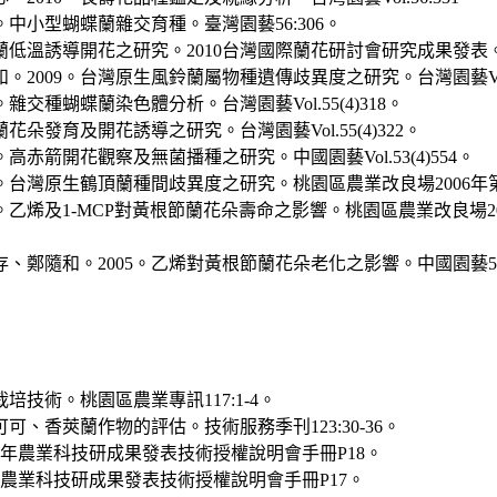
。中小型蝴蝶蘭雜交育種。臺灣園藝56:306。
節蘭低溫誘導開花之研究。2010台灣國際蘭花研討會研究成果發表
2009。台灣原生風鈴蘭屬物種遺傳歧異度之研究。台灣園藝Vol.55
交種蝴蝶蘭染色體分析。台灣園藝Vol.55(4)318。
花朵發育及開花誘導之研究。台灣園藝Vol.55(4)322。
高赤箭開花觀察及無菌播種之研究。中國園藝Vol.53(4)554。
6。台灣原生鶴頂蘭種間歧異度之研究。桃園區農業改良場2006年第
。乙烯及1-MCP對黃根節蘭花朵壽命之影響。桃園區農業改良場20
鄭隨和。2005。乙烯對黃根節蘭花朵老化之影響。中國園藝51(
培技術。桃園區農業專訊117:1-4。
可可、香莢蘭作物的評估。技術服務季刊123:30-36。
07年農業科技研成果發表技術授權說明會手冊P18。
7年農業科技研成果發表技術授權說明會手冊P17。