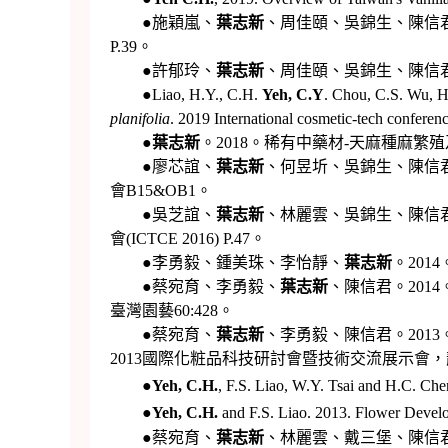
●施穎嵐、
葉志新
、周佳頤、吳錦生、陳信君
P.39。
●許郁玲、
葉志新
、周佳頤、吳錦生、陳信君.
●Liao, H.Y., C.H.
Yeh, C.Y
. Chou, C.S. Wu, H
planifolia
. 2019 International cosmetic-tech conferenc
●
葉志新
。2018。稀有中藥材-天麻種麻繁殖
●廖芯誼、
葉志新
、何昱圻、吳錦生、陳信君。
會B15&OB1。
●吳芝誼、
葉志新
、林麗雲、吳錦生、陳信君。
會(ICTCE 2016) P.47。
●李勇毅、鍾美珠、李怡靜、
葉志新
。201
●蔡宛育、李勇毅、
葉志新
、陳信君。2014。
臺灣園藝60:428。
●蔡宛育、
葉志新
、李勇毅、陳信君。201
2013國際化粧品科技研討會暨技術交流展示會
●
Yeh, C.H.
, F.S. Liao, W.Y. Tsai and H.C. Chen
●
Yeh, C.H.
and F.S. Liao. 2013. Flower Devel
●蔡宛育、
葉志新
、林麗雲、戴三堡、陳信君