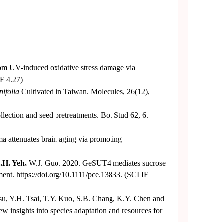
 from UV-induced oxidative stress damage via
F 4.27)
nifolia
Cultivated in Taiwan. Molecules, 26(12),
ollection and seed pretreatments. Bot Stud 62, 6.
a attenuates brain aging via promoting
.H. Yeh
,
W.J. Guo. 2020. GeSUT4 mediates sucrose
ent. https://doi.org/10.1111/pce.13833. (SCI IF
su, Y.H. Tsai, T.Y. Kuo, S.B. Chang, K.Y. Chen and
 insights into species adaptation and resources for