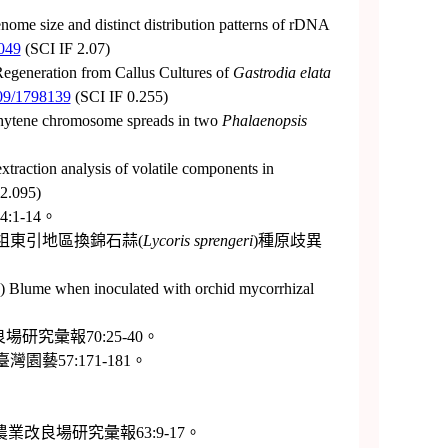
nome size and distinct distribution patterns of rDNA
x049
(SCI IF 2.07)
Regeneration from Callus Cultures of
Gastrodia elata
109/1798139
(SCI IF 0.255)
chytene chromosome spreads in two
Phalaenopsis
raction analysis of volatile components in
 2.095)
-14。
馬祖東引地區換錦石蒜(
Lycoris sprengeri
)種原歧異
 Blume when inoculated with orchid mycorrhizal
究彙報70:25-40。
57:171-181。
。
良場研究彙報63:9-17。