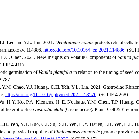
 I.J. Lee and Y.L. Lin. 2021.
Dendrobium nobile
protects retinal cells
harmacology, 114886.
https://doi.org/10.1016/j.jep.2021.114886
(SCI I
 H.C. Chen. 2021. New Insights on Volatile Components of
Vanilla pla
CI IF 4.411)
otic germination of
Vanilla planifolia
in relation to the timing of seed c
2.787)
 Y.M. Chao, Y.J. Huang,
C.H. Yeh,
Y.L. Lin. 2021. Gastrodiae Rhizom
ne,
https://doi.org/10.1016/j.phymed.2021.153576
. (SCI IF 4.268)
Wu, H.Y. Ko, P.A. Klemens, H. E. Neuhaus, Y.M. Chen, T.P. Huang,
C
n of heterotrophic
Gastrodia elata
(Orchidaceae). Plant, Cell & Environm
C
.H.
Yeh,
Y.T. Kuo, C.L Su,. S.H. Yen, H.Y. Hsueh, J.H. Yeh, H.L. H
ic and physical mapping of
Phalaenopsis aphrodite
genome provides new