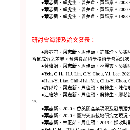
●
葉志新、
盧虎生、曾美倉、黃懿秦。2003。
●
葉志新、
盧虎生、曾美倉、黃懿秦。2000。
●
葉志新、
盧虎生、曾美倉、黃懿秦。1988
研討會海報及論文發表：
●廖芯誼、
葉志新
、周佳頤、許郁玲、吳錦
香氣成分之差異。台灣食品科學技術學會第51次年
●黃暐娟、
葉志新
、周佳頤、林麗雲、吳錦生
●
Yeh, C.H.
, H.J. Lin, C.Y. Chou, Y.I. Lee. 2
●Hsin-Yi Liao, Chih-Hsin Yeh, Chia-Yi Chou, Chin-
●許郁玲、
葉志新
、周佳頤、吳錦生、陳信君
●江維妙、
葉志新
、周佳頤、吳錦生、廖芯誼
15
●
葉志新
。2020。香莢蘭產業現況及發展潛力
●
葉志新
。2020。臺灣天麻栽培研究之現況
●
葉志新
、林惠茹、周佳頤。2019。採收時
●
Yeh C.H.
, 2019. Overview of Taiwan's Vanil