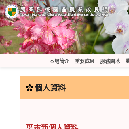
跳
到
主
要
內
容
區
塊
本場簡介
重要成果
服務園地
:::
個人資料
葉志新個人資料