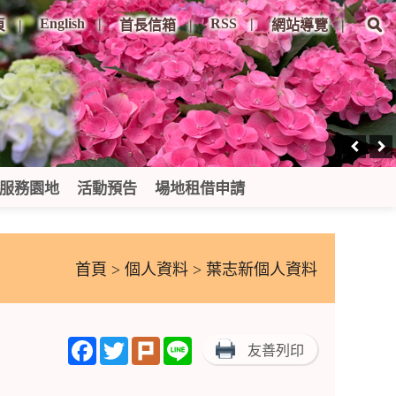
English
RSS
頁
首長信箱
網站導覽
服務園地
活動預告
場地租借申請
首頁
>
個人資料
> 葉志新個人資料
Facebook
Twitter
Plurk
Line
友善列印