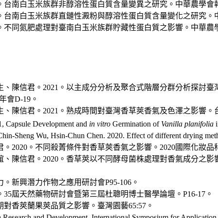
台南白玉米族群非醇溶性蛋白質含量變異之研究。中華農學會報4(4):
台南白玉米族群直鏈性澱粉與醇溶性蛋白質含量變化之研究。中華農學會
。不同氮肥處理對臺南白玉米族群貯藏性蛋白質之影響。中華農學會報1
生、陳信君。2021。以主成分分析及聚合式階層分群分析探討臺
會D-19。
、陳信君。2021。熟成時間對臺灣香草莢香氣及色澤之影響。台
021, Capsule Development and
in vitro
Germination of
Vanilla planifolia
i
Sheng Wu, Hsin-Chun Chen. 2020. Effect of different drying method
。2020。不同殺菁條件對香草莢香氣之影響。2020國際化妝品
、陳信君。2020。香草莢以不同酵母菌株處理對香氣成分之影響
。新興潛力作物之應用研討會P95-106。
。35屆天然藥物研討會暨第三屆杜聰明博士醫學論壇。P16-17。
期對香莢蘭果莢品質之影響。臺灣園藝65:57。
la Research and Development. International Symposium for Applicatio