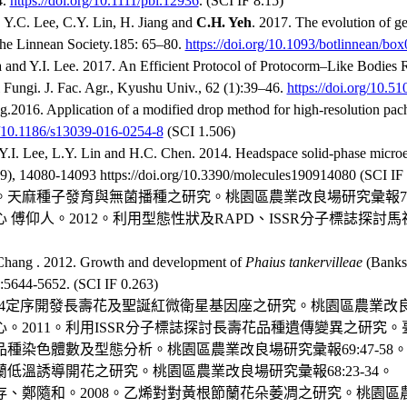
4.
https://doi.org/10.1111/pbi.12936
. (SCI IF 8.15)
C. Lee, C.Y. Lin, H. Jiang and
C.H. Yeh
. 2017. The evolution of ge
the Linnean Society.185: 65–80.
https://doi.org/10.1093/botlinnean/bo
 and Y.I. Lee. 2017. An Efficient Protocol of Protocorm–Like Bodies 
 Fungi. J. Fac. Agr., Kyushu Univ., 62 (1):39–46.
https://doi.org/10.5
.2016. Application of a modified drop method for high-resolution pa
rg/10.1186/s13039-016-0254-8
(SCI 1.506)
I. Lee, L.Y. Lin and H.C. Chen. 2014. Headspace solid-phase microext
(9), 14080-14093 https://doi.org/10.3390/molecules190914080 (SCI IF
。天麻種子發育與無菌播種之研究。桃園區農業改良場研究彙報74:1
傅仰人。2012。利用型態性狀及RAPD、ISSR分子標誌探討
Chang . 2012. Growth and development of
Phaius tankervilleae
(Banks)
2):5644-5652. (SCI IF 0.263)
/454定序開發長壽花及聖誕紅微衛星基因座之研究。桃園區農業改良場研
011。利用ISSR分子標誌探討長壽花品種遺傳變異之研究。臺灣園藝
品種染色體數及型態分析。桃園區農業改良場研究彙報69:47-58
蘭低溫誘導開花之研究。桃園區農業改良場研究彙報68:23-34。
鄭隨和。2008。乙烯對對黃根節蘭花朵萎凋之研究。桃園區農業改