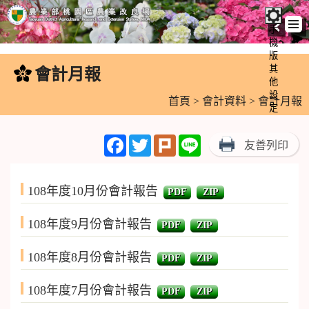
手
機
跳
版
到
其
會計月報
:::
主
他
設
要
首頁
>
會計資料
> 會計月報
定
內
容
Facebook
Twitter
Plurk
Line
友善列印
區
塊
108年度10月份會計報告
PDF
ZIP
108年度9月份會計報告
PDF
ZIP
108年度8月份會計報告
PDF
ZIP
108年度7月份會計報告
PDF
ZIP