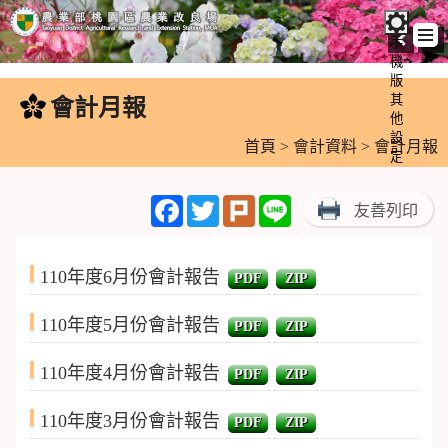
手
機
跳
版
到
其
會計月報
:::
主
他
設
要
首頁
>
會計資料
> 會計月報
定
內
容
Facebook
Twitter
Plurk
Line
友善列印
區
塊
110年度6月份會計報告
PDF
ZIP
110年度5月份會計報告
PDF
ZIP
110年度4月份會計報告
PDF
ZIP
110年度3月份會計報告
PDF
ZIP