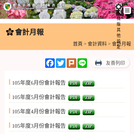
手
機
跳
版
到
其
會計月報
:::
主
他
設
要
首頁
>
會計資料
> 會計月報
定
內
容
Facebook
Twitter
Plurk
Line
友善列印
區
塊
105年度6月份會計報告
PDF
ZIP
105年度5月份會計報告
PDF
ZIP
105年度4月份會計報告
PDF
ZIP
105年度3月份會計報告
PDF
ZIP