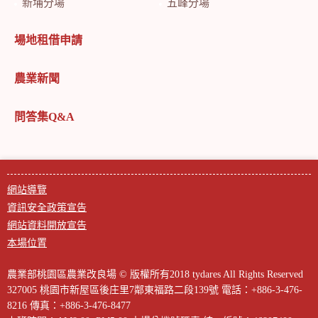
新埔分場
五峰分場
場地租借申請
農業新聞
問答集Q&A
網站導覽
資訊安全政策宣告
網站資料開放宣告
本場位置
農業部桃園區農業改良場 © 版權所有2018 tydares All Rights Reserved
327005 桃園市新屋區後庄里7鄰東福路二段139號
電話：+886-3-476-
8216
傳真：+886-3-476-8477