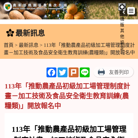
手
機
跳
版
到
其
最新訊息
:::
主
他
設
要
首頁
>
最新訊息
> 113年「推動農產品初級加工場管理制度計
定
內
畫－加工技術及食品安全衛生教育訓練(農糧類)」開放報名中
容
區
Facebook
Twitter
Plurk
Line
友善列印
塊
113年「推動農產品初級加工場管理制度計
畫－加工技術及食品安全衛生教育訓練(農
糧類)」開放報名中
113
年「推動農產品初級加工場管理