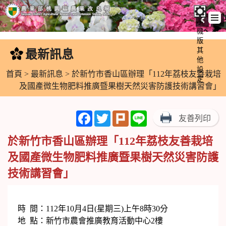
手
機
跳
版
到
其
最新訊息
:::
主
他
設
要
首頁
>
最新訊息
> 於新竹市香山區辦理「112年荔枝友善栽培
定
內
及國產微生物肥料推廣暨果樹天然災害防護技術講習會」
容
區
Facebook
Twitter
Plurk
Line
友善列印
塊
於新竹市香山區辦理「112年荔枝友善栽培
及國產微生物肥料推廣暨果樹天然災害防護
技術講習會」
時 間：112年10月4日(星期三)上午8時30分
地 點：新竹市農會推廣教育活動中心2樓