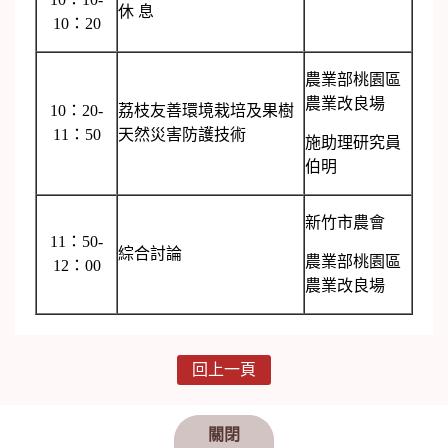
休 息
10：20
農業部桃園區
農業改良場
10：20-
荔枝友善環境栽培及果樹
11：50
天然災害防護技術
施助理研究員
伯明
新竹市農會
11：50-
綜合討論
農業部桃園區
12：00
農業改良場
回上一頁
關閉