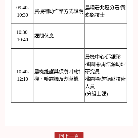
09:40-
農糧署北區分署/黃
農機補助作業方式說明
10:30
崧銘技士
10:30-
課間休息
10:40
農機中心/邱銀珍
桃園場/周浩源助理
10:40-
農機維護與保養-中耕
研究員
12:10
機、噴霧機及割草機
桃園場/詹德財技術
人員
(分組上課)
回上一頁