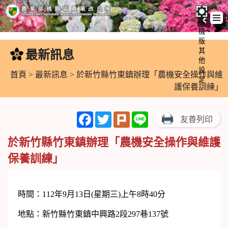
手
機
跳
版
到
其
最新訊息
:::
主
他
設
要
首頁
>
最新訊息
> 於新竹縣竹東鎮辦理「農機安全操作與維
定
內
護保養訓練」
容
區
Facebook
Twitter
Plurk
Line
友善列印
塊
於新竹縣竹東鎮辦理「農機安全操作與維護
保養訓練」
時間：112年9月13日(星期三)上午8時40分
地點：新竹縣竹東鎮中興路2段297巷137號