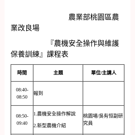
農業部桃園區農
業改良場
『農機安全操作與維護
保養訓練』課程表
時間
主題
單位/主講人
08:40-
報到
08:50
1.農機安全操作解說
08:50-
桃園場/吳有恒副研
09:40
究員
2.新型農機介紹