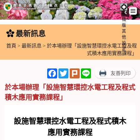
手
機
跳
版
到
其
最新訊息
:::
主
他
設
要
首頁
>
最新訊息
> 於本場辦理「設施智慧環控水電工程及程
定
內
式積木應用實務課程」
容
區
Facebook
Twitter
Plurk
Line
友善列印
塊
於本場辦理「設施智慧環控水電工程及程式
積木應用實務課程」
設施智慧環控水電工程及程式積木
應用實務課程