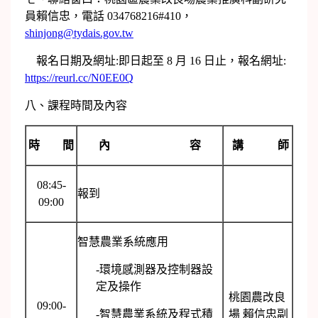
員賴信忠，電話 034768216#410，
shinjong@tydais.gov.tw
報名日期及網址:即日起至 8 月 16 日止，報名網址:
https://reurl.cc/N0EE0Q
八、課程時間及內容
時 間
內 容
講 師
08:45-
報到
09:00
智慧農業系統應用
-環境感測器及控制器設
定及操作
桃園農改良
09:00-
-智慧農業系統及程式積
場 賴信忠副