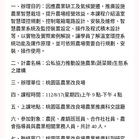
一、辦理目的：因應農業缺工及氣候變遷，推廣設施
農業智慧栽培，提升農場經營效益，本課程介紹溫室
智慧環控規劃、控制電箱電路設計、安裝及維修、智
慧農業系統及監控裝置設定、操作及程式積木設計
等，以實物及實際案例解說，讓學員了解溫室環控系
統功能及運作原理，並可依照農場需要自行規劃、安
裝、操作使用。
二、計畫名稱：公私協力推動設施農業(蔬菜類)生態系
之建構
三、辦理單位：桃園區農業改良場
四、課程時間：112/8/17(星期四)上午 9 點-下午 4 點
五、上課地點：桃園區農業改良場農業推廣科交誼廳
六、參加對象：農民、產銷班班員、合作社社員、農
會指導員與農業相關業務人員，共計 40 人。
七、聯絡窗口：桃園區農業改良場農業推廣科副研究