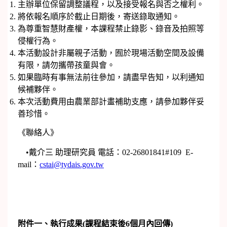
主辦單位保留調整議程，以及接受報名與否之權利。
將依報名順序於截止日期後，寄送錄取通知。
為尊重智慧財產權，本課程禁止錄影、錄音及拍照等
侵權行為。
本活動設計非屬親子活動，囿於現場活動空間及設備
有限，請勿攜帶孩童與會。
如果臨時有事無法前往參加，請盡早告知，以利通知
候補夥伴。
本次活動費用由農業部計畫補助支應，請參加夥伴妥
善珍惜。
《聯絡人》
•戴介三 助理研究員 電話：02-26801841#109 E-
mail：
cstai@tydais.gov.tw
附件一、執行成果
(
課程結束後6個月內回傳)