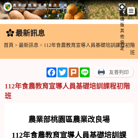
手
機
跳
版
到
其
最新訊息
:::
主
他
設
要
首頁
>
最新訊息
> 112年食農教育宣導人員基礎培訓課程初階
定
內
班
容
區
Facebook
Twitter
Plurk
Line
友善列印
塊
112年食農教育宣導人員基礎培訓課程初階
班
農業部桃園區農業改良場
112年食農教育宣導人員基礎培訓課