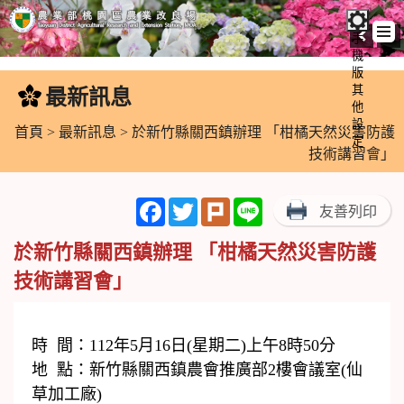
手
機
跳
版
到
其
最新訊息
:::
主
他
設
要
首頁
>
最新訊息
> 於新竹縣關西鎮辦理 「柑橘天然災害防護
定
內
技術講習會」
容
區
Facebook
Twitter
Plurk
Line
友善列印
塊
於新竹縣關西鎮辦理 「柑橘天然災害防護
技術講習會」
時 間：112年5月16日(星期二)上午8時50分
地 點：新竹縣關西鎮農會推廣部2樓會議室(仙
草加工廠)