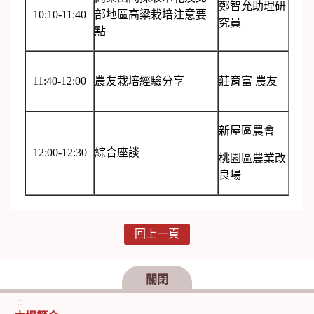
鄭智允助理研
10:10-11:40
部地區高粱栽培注意要
究員
點
11:40-12:00
農友栽培經驗分享
莊育富 農友
新屋區農會
12:00-12:30
綜合座談
桃園區農業改
良場
回上一頁
關閉
:::