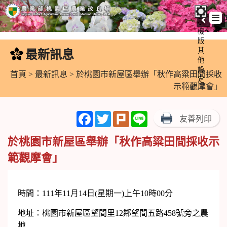
手
機
跳
版
到
其
最新訊息
:::
主
他
設
要
首頁
>
最新訊息
> 於桃園市新屋區舉辦「秋作高粱田間採收
定
內
示範觀摩會」
容
區
Facebook
Twitter
Plurk
Line
友善列印
塊
於桃園市新屋區舉辦「秋作高粱田間採收示
範觀摩會」
時間：111年11月14日(星期一)上午10時00分
地址：桃園市新屋區望間里12鄰望間五路458號旁之農
地