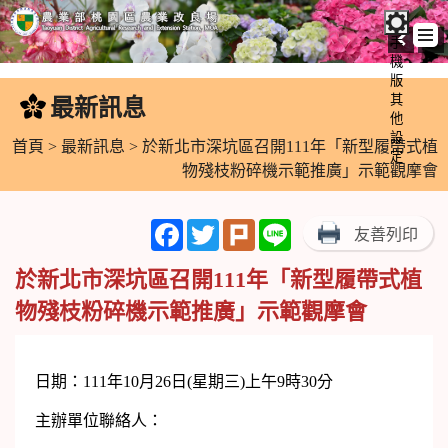
手
機
跳
版
到
其
最新訊息
:::
主
他
設
要
首頁
>
最新訊息
> 於新北市深坑區召開111年「新型履帶式植
定
內
物殘枝粉碎機示範推廣」示範觀摩會
容
區
Facebook
Twitter
Plurk
Line
友善列印
塊
於新北市深坑區召開111年「新型履帶式植
物殘枝粉碎機示範推廣」示範觀摩會
日期：111年10月26日(星期三)上午9時30分
主辦單位聯絡人：