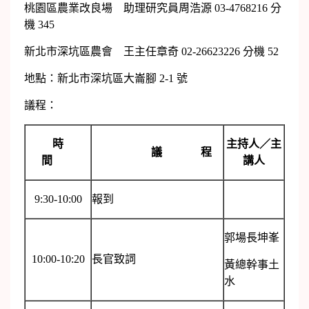
桃園區農業改良場 助理研究員周浩源 03-4768216 分
機 345
新北市深坑區農會 王主任章奇 02-26623226 分機 52
地點：新北市深坑區大崙腳 2-1 號
議程：
時
主持人／主
議 程
間
講人
9:30-10:00
報到
郭場長坤峯
10:00-10:20
長官致詞
黃總幹事土
水