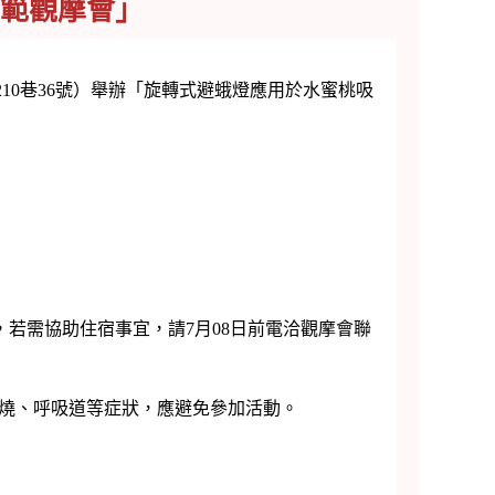
範觀摩會」
210巷36號）舉辦「旋轉式避蛾燈應用於水蜜桃吸
需協助住宿事宜，請7月08日前電洽觀摩會聯
燒、呼吸道等症狀，應避免參加活動。