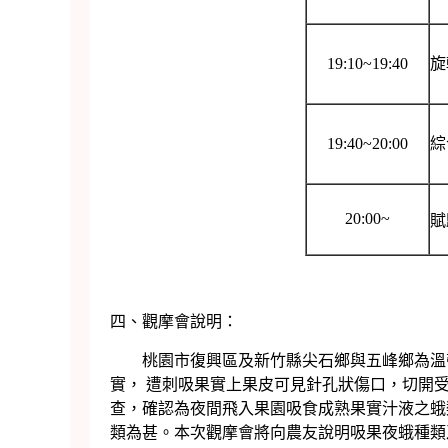
19:10~19:40
旋
19:40~20:00
綜
20:00~
賦
四、觀摩會說明：
桃園市復興區及新竹縣尖石鄉與五峰鄉為溫帶
實， 遭刺吸果實上果皮可見針孔狀傷口，切開受
查，確認為夜間飛入果園吸食成熟果實汁液之蛾類造成，這
類為甚。本次觀摩會將向農友說明吸果夜蛾種類