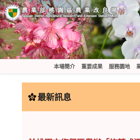
跳
到
主
要
內
容
區
塊
本場簡介
重要成果
服務園地
:::
最新訊息