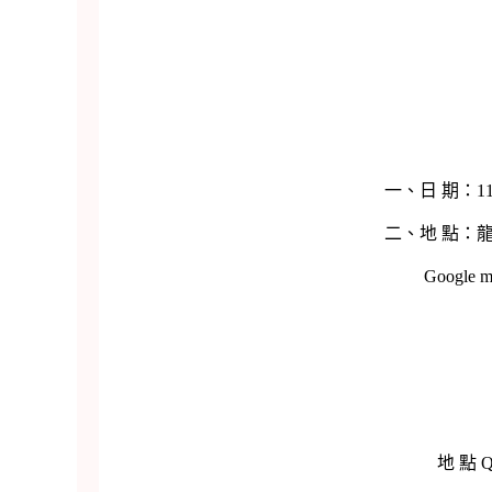
一、日 期：111 年 7 月 13 日 
二、地 點：龍園果園(336 桃園市
Google map
地 點 QR-Cod