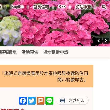
English
RSS
頁
首長信箱
網站導覽
服務園地
活動預告
場地租借申請
辦「旋轉式避蛾燈應用於水蜜桃吸果夜蛾防治田
間示範觀摩會」
Facebook
Twitter
Plurk
Line
友善列印