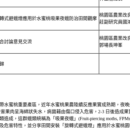
桃園區農業改
轉式避蛾燈應用於水蜜桃吸果夜蛾防治田間觀摩
莊副研究員國
桃園區農業改
合討論意見交流
郭場長坤峯
歸
水蜜桃重要產區，近年水蜜桃果農陸續反應果實成熟期，夜晚
害果肉呈海綿狀失水，病菌藉由傷口侵入危害，2-3 日後造成
群蛾類統稱為「吸果夜蛾」(Fruit-piercing moths,
及危害特性，並分享田間安裝「旋轉式避蛾燈」應用於水蜜桃園