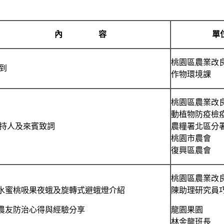
內 容
單
桃園區農業改
到
作物環境課
桃園區農業改
動植物防疫檢
持人及來賓致詞
農糧署北區分
桃園市農會
復興區農會
桃園區農業改
.水蜜桃吸果夜蛾及旋轉式避蛾燈介紹
陳助理研究員
.農友防治心得與經驗分享
龍園果園
林金龍班長