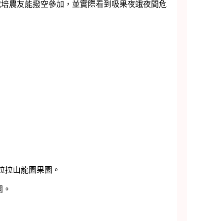
栽培農友能撥空參加，並實際看到吸果夜蛾夜間危
→拉拉山龍園果園。
園。