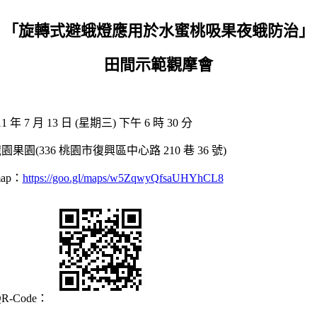
「旋轉式避蛾燈應用於水蜜桃吸果夜蛾防治」
田間示範觀摩會
(星期三) 下午 6 時 30 分
復興區中心路 210 巷 36 號)
：
https://goo.gl/maps/w5ZqwyQfsaUHYhCL8
e：