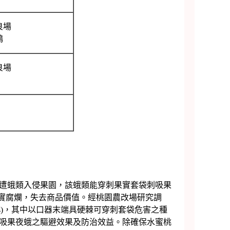
良場
鴻
良場
遭蛾類入侵果園，該蛾類能穿刺果實套袋刺吸果
果實腐爛，失去商品價值。經桃園農改場研究調
 FPMs)，其中以口器末端具硬棘可穿刺套袋危害之種
吸果夜蛾之驅避效果及防治效益。除確保水蜜桃