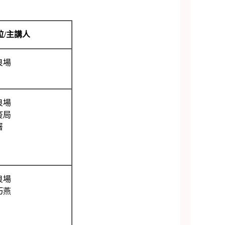
位/主講人
良場
良場
疫局
署
良場
巧燕