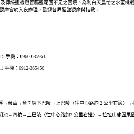
劑及傳統避蛾燈管驅避範圍不足之困境。為利白天農忙之水蜜桃
觀摩會於入夜辦理，歡迎各界蒞臨觀摩與指教。
手機：0960-035961
手機：0912-365456
→榮華→台 7 線下巴陵→上巴陵〈往中心路約 2 公里右邊〉
明池→四稜→上巴陵〈往中心路約2 公里右邊〉→拉拉山龍園果