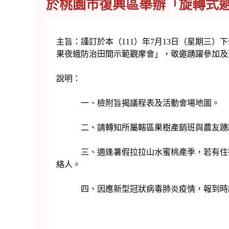
於桃園市復興區舉辦「旋轉式
主旨：謹訂於本（111）年7月13日（星期三）
果夜蛾防治田間示範觀摩會」，敬邀踴躍參加及
說明：
一、檢附旨揭議程表及活動會場地圖。
二、請轉知所屬轄區果樹產銷班與農友踴
三、適逢暑假拉拉山水蜜桃產季，若有住宿需求
絡人。
四、因應新型冠狀病毒肺炎疫情，報到時請配