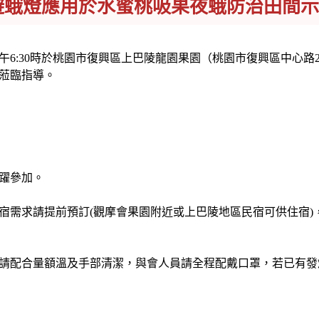
避蛾燈應用於水蜜桃吸果夜蛾防治田間示
下午6:30時於桃園市復興區上巴陵龍園果園（桃園市復興區中心路
蒞臨指導。
躍參加。
請提前預訂(觀摩會果園附近或上巴陵地區民宿可供住宿)，若
合量額溫及手部清潔，與會人員請全程配戴口罩，若已有發