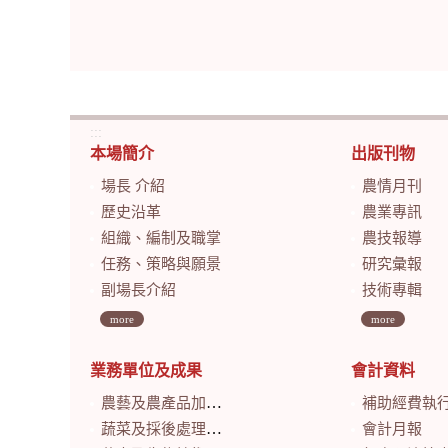
:::
本場簡介
出版刊物
場長 介紹
農情月刊
歷史沿革
農業專訊
組織、編制及職掌
農技報導
任務、策略與願景
研究彙報
副場長介紹
技術專輯
more
more
業務單位及成果
會計資料
農藝及農產品加工研究室
補助經費執
蔬菜及採後處理研究室
會計月報