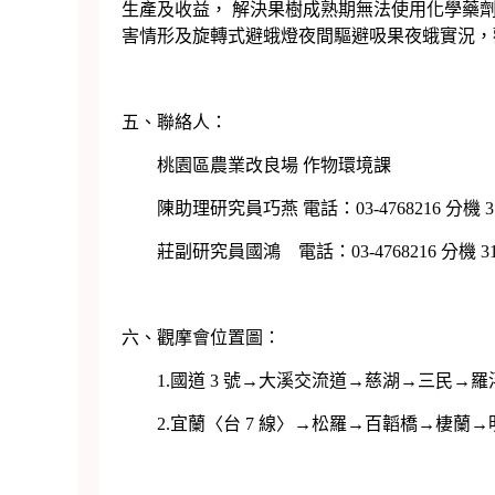
生產及收益， 解決果樹成熟期無法使用化學藥
害情形及旋轉式避蛾燈夜間驅避吸果夜蛾實況，
五、聯絡人：
桃園區農業改良場 作物環境課
陳助理研究員巧燕 電話：03-4768216 分機 315 
莊副研究員國鴻 電話：03-4768216 分機 311 
六、觀摩會位置圖：
1.國道 3 號→大溪交流道→慈湖→三民→羅浮
2.宜蘭〈台 7 線〉→松羅→百韜橋→棲蘭→