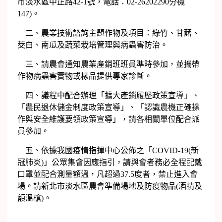
市淡水區中正路42-1號，電話：02-26202290分機
147)。
二、農業技術諮詢主題作物及項目：綠竹、甘藷、
茭白、南瓜及蔬菜栽培管理與病蟲害防治。
三、請農會通知農業產銷班班員準時參加，並攜帶
作物病蟲害實物或樣品提供專家診斷。
四、議程中配合辦理「擴大產銷履歷政策宣導」、
「農民退休儲金制度政策宣導」、「認識農機正確操
作與安全維護要領政策宣導」，請各相關單位配合派
員參加。
五、依據我國疫情指揮中心公佈之「COVID-19(新
冠肺炎)」公眾集會因應指引，請與會者務必全程配戴
口罩並配合測量額溫，凡超過37.5度者，禁止進入會
場。請新北市淡水區農會準備場地及防疫物品(酒精及
額溫槍)。