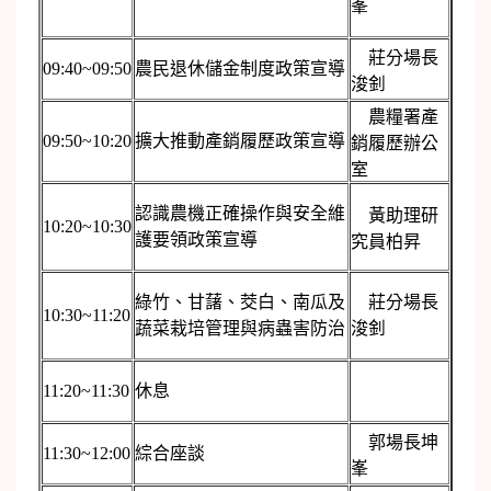
峯
莊分場長
09:40~09:50
農民退休儲金制度政策宣導
浚釗
農糧署產
09:50~10:20
擴大推動產銷履歷政策宣導
銷履歷辦公
室
認識農機正確操作與安全維
黃助理研
10:20~10:30
護要領政策宣導
究員柏昇
綠竹、甘藷、茭白、南瓜及
莊分場長
10:30~11:20
蔬菜栽培管理與病蟲害防治
浚釗
11:20~11:30
休息
郭場長坤
11:30~12:00
綜合座談
峯