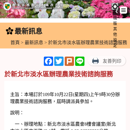
手
機
跳
版
到
其
最新訊息
:::
主
他
設
要
首頁
>
最新訊息
> 於新北市淡水區辦理農業技術諮詢服務
定
內
容
Facebook
Twitter
Plurk
Line
友善列印
區
塊
於新北市淡水區辦理農業技術諮詢服務
主旨：本場訂於109年10月22日(星期四)上午9時30分辦
理農業技術諮詢服務，屆時請派員參加。
說明：
一、辦理地點：新北市淡水區農會8樓會議室(新北