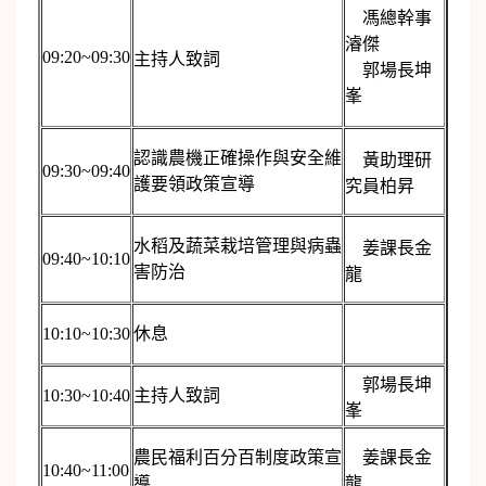
馮總幹事
濬傑
09:20~09:30
主持人致詞
郭場長坤
峯
認識農機正確操作與安全維
黃助理研
09:30~09:40
護要領政策宣導
究員柏昇
水稻及蔬菜栽培管理與病蟲
姜課長金
09:40~10:10
害防治
龍
10:10~10:30
休息
郭場長坤
10:30~10:40
主持人致詞
峯
農民福利百分百制度政策宣
姜課長金
10:40~11:00
導
龍