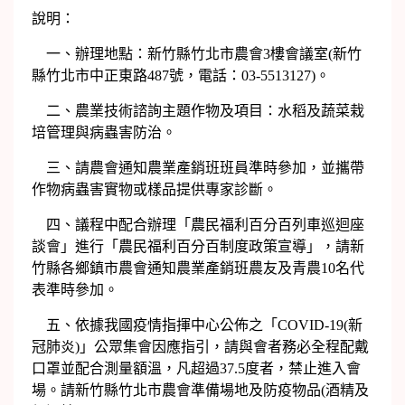
說明：
一、辦理地點：新竹縣竹北市農會3樓會議室(新竹
縣竹北市中正東路487號，電話：03-5513127)。
二、農業技術諮詢主題作物及項目：水稻及蔬菜栽
培管理與病蟲害防治。
三、請農會通知農業產銷班班員準時參加，並攜帶
作物病蟲害實物或樣品提供專家診斷。
四、議程中配合辦理「農民福利百分百列車巡迴座
談會」進行「農民福利百分百制度政策宣導」，請新
竹縣各鄉鎮市農會通知農業產銷班農友及青農10名代
表準時參加。
五、依據我國疫情指揮中心公佈之「COVID-19(新
冠肺炎)」公眾集會因應指引，請與會者務必全程配戴
口罩並配合測量額溫，凡超過37.5度者，禁止進入會
場。請新竹縣竹北市農會準備場地及防疫物品(酒精及