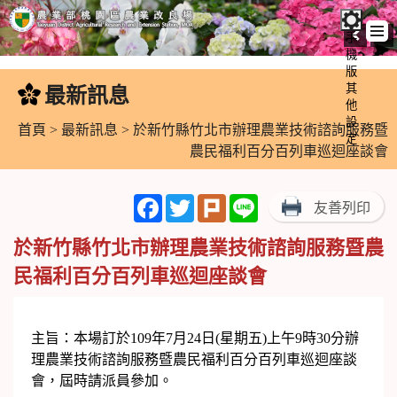
手
機
跳
版
到
其
最新訊息
:::
主
他
設
要
首頁
>
最新訊息
> 於新竹縣竹北市辦理農業技術諮詢服務暨
定
內
農民福利百分百列車巡迴座談會
容
區
Facebook
Twitter
Plurk
Line
友善列印
塊
於新竹縣竹北市辦理農業技術諮詢服務暨農
民福利百分百列車巡迴座談會
主旨：本場訂於109年7月24日(星期五)上午9時30分辦
理農業技術諮詢服務暨農民福利百分百列車巡迴座談
會，屆時請派員參加。