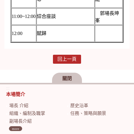
郭場長坤
11:00~12:00
綜合座談
峯
12:00
賦歸
回上一頁
關閉
:::
本場簡介
場長 介紹
歷史沿革
組織、編制及職掌
任務、策略與願景
副場長介紹
more