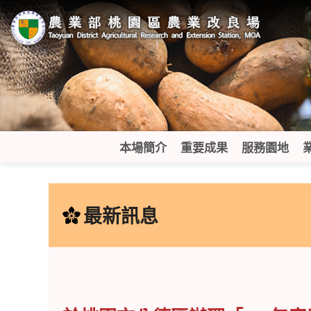
跳
到
主
要
內
容
區
塊
本場簡介
重要成果
服務園地
:::
最新訊息