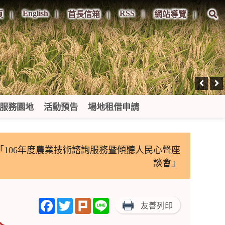
English
RSS
頁
首長信箱
網站導覽
服務園地
活動預告
場地租借申請
「106年度農業技術諮詢服務暨傾聽人民心聲座
談會」
Facebook
Twitter
Plurk
Line
友善列印