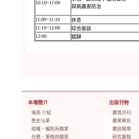
10:10~11:00
與病蟲害防治
11:00~11:10
休息
11:10~12:00
綜合座談
12:00
賦歸
:::
本場簡介
出版刊物
場長 介紹
農情月刊
歷史沿革
農業專訊
組織、編制及職掌
農技報導
任務、策略與願景
研究彙報