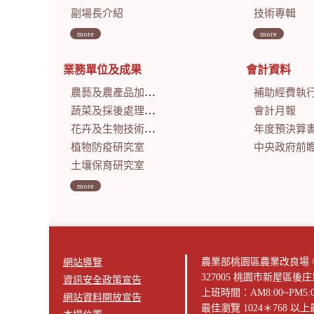
副場長介紹
技術專輯
more
more
業務單位及成果
會計資料
農藝及農產品加工研究室
補助經費執
蔬菜及採後處理研究室
會計月報
花卉及生物技術研究室
年度預決算
植物防疫研究室
中央政府前瞻基礎建設計畫特別預算
土壤保育研究室
more
農業部桃園區農業改良場 © 版權所有2
網站導覽
327005 桃園市新屋區後
資訊安全政策宣告
上班時間：AM8:00~PM5:
網站資料開放宣告
最佳瀏覽 1024＊768 