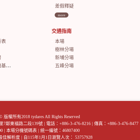
差假釋疑
more
交通指南
行表
本場
樹林分場
書
新埔分場
會計月報
五峰分場
018 tydares All Rights Reserved
庄里7鄰東福路二段139號
|
電話：+886-3-476-8216
|
傳真：+886-3-476-8477
00
|
本場分機號碼表
|
統一編號：46807400
以上最佳解析度
|
自115年1月1日瀏覽人次： 53757928