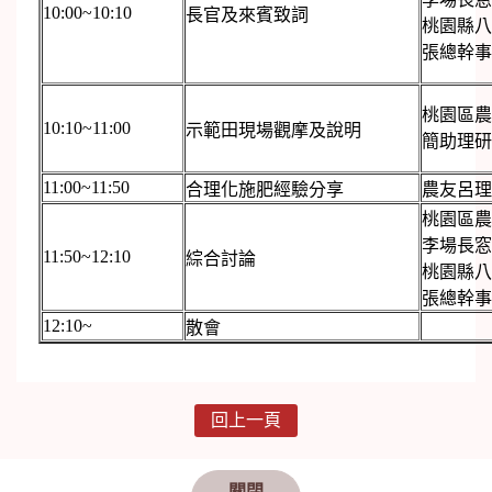
10:00~10:10
長官及來賓致詞
桃園縣八
張總幹事
桃園區農
10:10~11:00
示範田現場觀摩及說明
簡助理研
11:00~11:50
合理化施肥經驗分享
農友呂理
桃園區農
李場長窓
11:50~12:10
綜合討論
桃園縣八
張總幹事
12:10~
散會
回上一頁
關閉