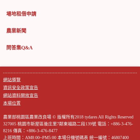
場地租借申請
農業新聞
問答集Q&A
網站導覽
資訊安全政策宣告
網站資料開放宣告
本場位置
農業部桃園區農業改良場 © 版權所有2018 tydares All Rights Reserved
327005 桃園市新屋區後庄里7鄰東福路二段139號
電話：+886-3-476-
8216
傳真：+886-3-476-8477
上班時間：AM8:00~PM5:00
本場分機號碼表
統一編號：46807400