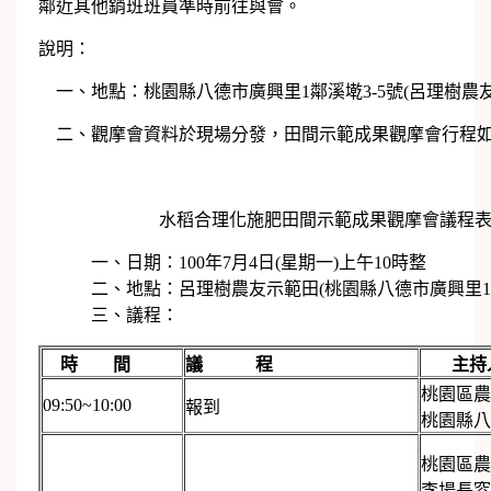
鄰近其他銷班班員準時前往與會。
說明：
一、地點：桃園縣八德市廣興里1鄰溪墘3-5號(呂理樹農
二、觀摩會資料於現場分發，田間示範成果觀摩會行程
水稻合理化施肥田間示範成果觀摩會議程
一、日期：100年7月4日(星期一)上午10時整
二、地點：呂理樹農友示範田(桃園縣八德市廣興里1鄰溪
三、議程：
時 間
議 程
主持
桃園區農
09:50~10:00
報到
桃園縣八
桃園區農
李場長窓