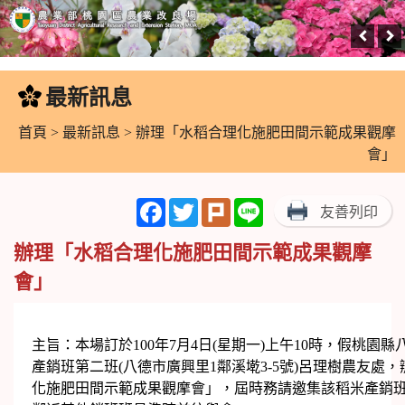
跳
到
最新訊息
:::
主
要
首頁
>
最新訊息
> 辦理「水稻合理化施肥田間示範成果觀摩
內
會」
容
區
Facebook
Twitter
Plurk
Line
友善列印
塊
辦理「水稻合理化施肥田間示範成果觀摩
會」
主旨：本場訂於100年7月4日(星期一)上午10時，假桃園
產銷班第二班(八德市廣興里1鄰溪墘3-5號)呂理樹農友處
化施肥田間示範成果觀摩會」，屆時務請邀集該稻米產銷