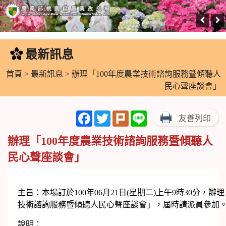
跳
到
最新訊息
:::
主
要
首頁
>
最新訊息
> 辦理「100年度農業技術諮詢服務暨傾聽人
內
民心聲座談會」
容
區
Facebook
Twitter
Plurk
Line
友善列印
塊
辦理「100年度農業技術諮詢服務暨傾聽人
民心聲座談會」
主旨：本場訂於100年06月21日(星期二)上午9時30分，辦理
技術諮詢服務暨傾聽人民心聲座談會」，屆時請派員參加
說明：