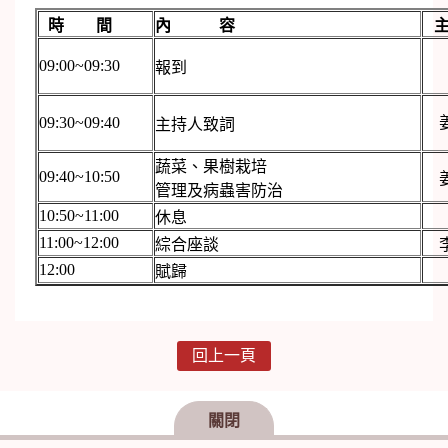
時 間
內 容
09:00~09:30
報到
09:30~09:40
姜
主持人致詞
蔬菜、果樹栽培
09:40~10:50
姜
管理及病蟲害防治
10:50~11:00
休息
11:00~12:00
綜合座談
李
12:00
賦歸
回上一頁
關閉