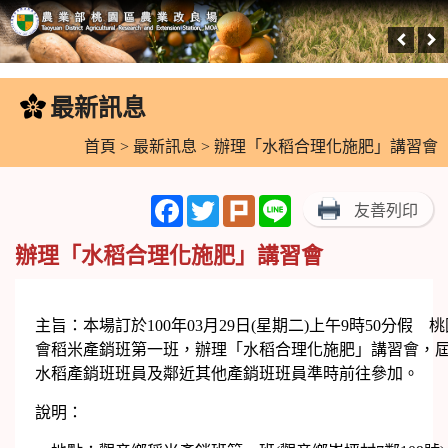
跳
到
最新訊息
:::
主
要
首頁
>
最新訊息
> 辦理「水稻合理化施肥」講習會
內
容
Facebook
Twitter
Plurk
Line
友善列印
區
塊
辦理「水稻合理化施肥」講習會
主旨：本場訂於100年03月29日(星期二)上午9時50分假 
會稻米產銷班第一班，辦理「水稻合理化施肥」講習會，
水稻產銷班班員及鄰近其他產銷班班員準時前往參加。
說明：