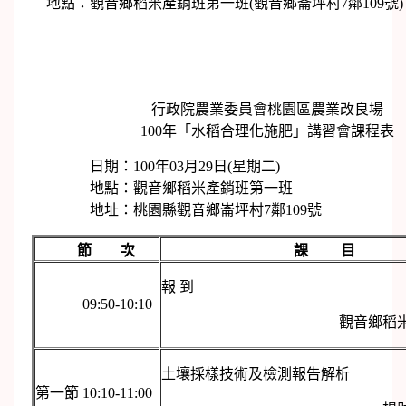
地點：觀音鄉稻米產銷班第一班(觀音鄉崙坪村7鄰109號
行政院農業委員會桃園區農業改良場
100年「水稻合理化施肥」講習會課程表
日期：100年03月29日(星期二)
地點：觀音鄉稻米產銷班第一班
地址：桃園縣觀音鄉崙坪村7鄰109號
節 次
課 目
報 到
09:50-10:10
觀音鄉稻
土壤採樣技術及檢測
第一節 10:10-11:00