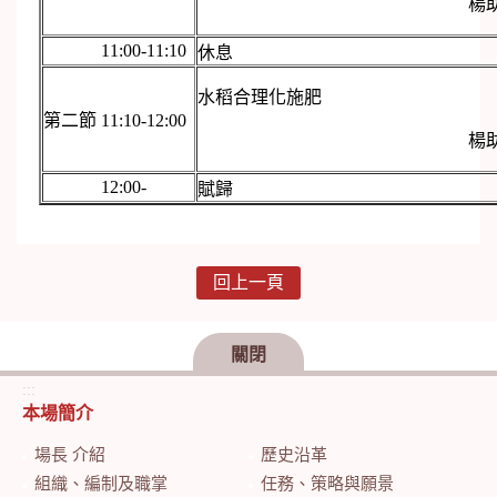
楊
11:00-11:10
休息
水稻合理化施肥
第二節 11:10-12:00
楊
12:00-
賦歸
回上一頁
關閉
:::
本場簡介
場長 介紹
歷史沿革
組織、編制及職掌
任務、策略與願景