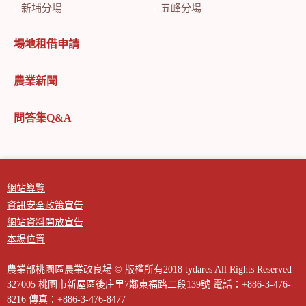
新埔分場
五峰分場
場地租借申請
農業新聞
問答集Q&A
網站導覽
資訊安全政策宣告
網站資料開放宣告
本場位置
農業部桃園區農業改良場 © 版權所有2018 tydares All Rights Reserved
327005 桃園市新屋區後庄里7鄰東福路二段139號
電話：+886-3-476-
8216
傳真：+886-3-476-8477