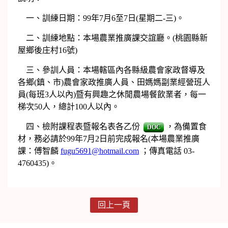
一、訓練日期：99年7月6至7日(星期二-三)。
二、訓練地點：本場農業推廣課交誼廳。(桃園縣新
屋鄉後庄村16號)
三、參訓人員：本場轄區內各縣級農會家政督導及
各鄉(鎮、市)農會家政推廣人員、田媽媽副業經營班人
員(每班3人以內)暨有興趣之休閒農場餐飲業者，每一
梯次50人，總計100人以內。
四、檢附課程表暨報名表各乙份
，為備置食
DOC
材，務必請於99年7月2日前完成報名(本場農業推廣
課：傅智麟
fugu5691@hotmail.com
；傳真電話 03-
4760435)。
回上一頁