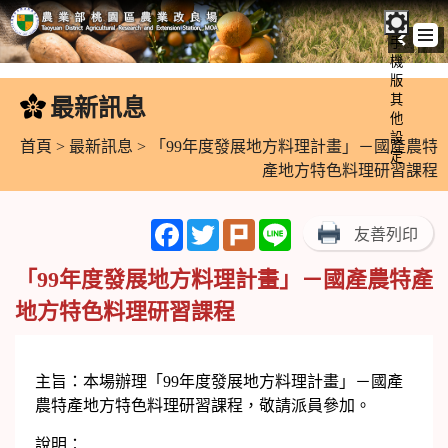
手
機
跳
版
到
其
最新訊息
:::
主
他
設
要
首頁
>
最新訊息
> 「99年度發展地方料理計畫」－國產農特
定
內
產地方特色料理研習課程
容
區
Facebook
Twitter
Plurk
Line
友善列印
塊
「99年度發展地方料理計畫」－國產農特產
地方特色料理研習課程
主旨：本場辦理「99年度發展地方料理計畫」－國產
農特產地方特色料理研習課程，敬請派員參加。
說明：