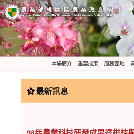
跳
到
主
要
內
容
區
塊
本場簡介
重要成果
服務園地
:::
最新訊息
98年農業科技研發成果暨柑桔