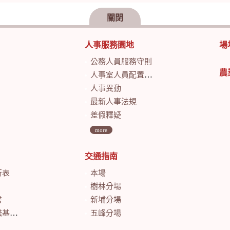
關閉
人事服務園地
場
公務人員服務守則
農
人事室人員配置及業務職掌
人事異動
最新人事法規
差假釋疑
more
交通指南
行表
本場
樹林分場
書
新埔分場
會計月報
五峰分場