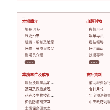
:::
本場簡介
出版刊物
場長 介紹
農情月刊
歷史沿革
農業專訊
組織、編制及職掌
農技報導
任務、策略與願景
研究彙報
副場長介紹
技術專輯
more
more
業務單位及成果
會計資料
農藝及農產品加工研究室
補助經費執
蔬菜及採後處理研究室
會計月報
花卉及生物技術研究室
年度預決算
植物防疫研究室
中央政府前瞻基礎建設計畫特別預算
土壤保育研究室