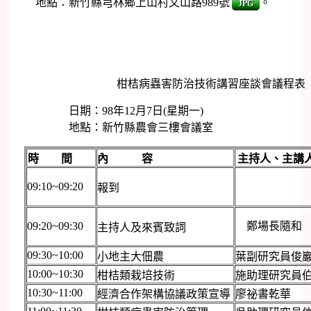
地點：新竹縣芎林鄉上山村文山路989號
。
JPG
柑桔病蟲害防治技術講習座談會議程表
日期：98年12月7日(星期一)
地點：新竹縣農會三樓會議室
時 間
內 容
主持人、主
09:10~09:20
報到
09:20~09:30
鄭場長隨和
主持人及來賓致詞
09:30~10:00
小地主大佃農
葉副研究員俊
10:00~10:30
柑桔類栽培技術
施助理研究員
10:30~11:00
經濟合作架構協議政策宣導
廖祕書乾華