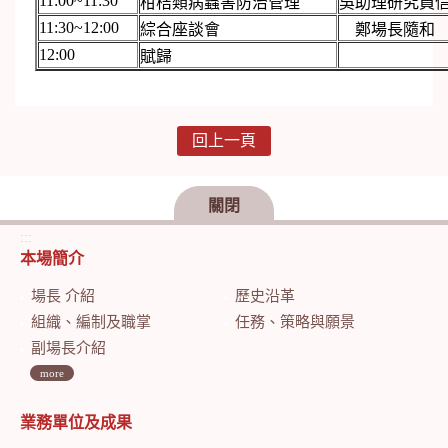
11:00~11:30
柑桔類病蟲害防治管理
吳助理研究員
11:30~12:00
綜合座談會
鄭場長隨和
12:00
賦歸
回上一頁
關閉
:::
本場簡介
場長 介紹
歷史沿革
組織、編制及職掌
任務、策略與願景
副場長介紹
more
業務單位及成果