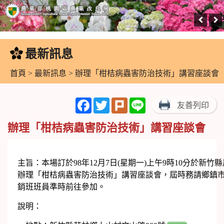
跳
到
最新訊息
:::
主
要
首頁
>
最新訊息
> 辦理「柑桔病蟲害防治技術」講習座談會
內
容
Facebook
Twitter
Plurk
Line
友善列印
區
塊
辦理「柑桔病蟲害防治技術」講習座談會
主旨：本場訂於98年12月7日(星期一)上午9時10分於新
辦理「柑桔病蟲害防治技術」講習座談會，屆時務請鄉鎮
銷班班員準時前往參加。
說明：