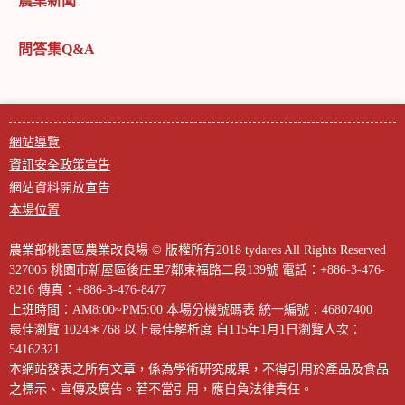
農業新聞
問答集Q&A
網站導覽
資訊安全政策宣告
網站資料開放宣告
本場位置
農業部桃園區農業改良場 © 版權所有2018 tydares All Rights Reserved
327005 桃園市新屋區後庄里7鄰東福路二段139號
電話：+886-3-476-
8216
傳真：+886-3-476-8477
上班時間：AM8:00~PM5:00
本場分機號碼表
統一編號：46807400
最佳瀏覽 1024＊768 以上最佳解析度
自115年1月1日瀏覽人次：
54162321
本網站發表之所有文章，係為學術研究成果，不得引用於產品及食品
之標示、宣傳及廣告。若不當引用，應自負法律責任。