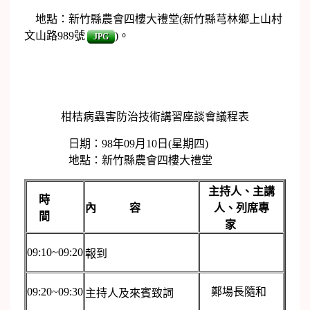
地點：新竹縣農會四樓大禮堂(新竹縣芎林鄉上山村
文山路989號
)。
JPG
柑桔病蟲害防治技術講習座談會議程表
日期：98年09月10日(星期四)
地點：新竹縣農會四樓大禮堂
主持人、主講
時
內 容
人、列席專
間
家
09:10~09:20
報到
09:20~09:30
鄭場長隨和
主持人及來賓致詞