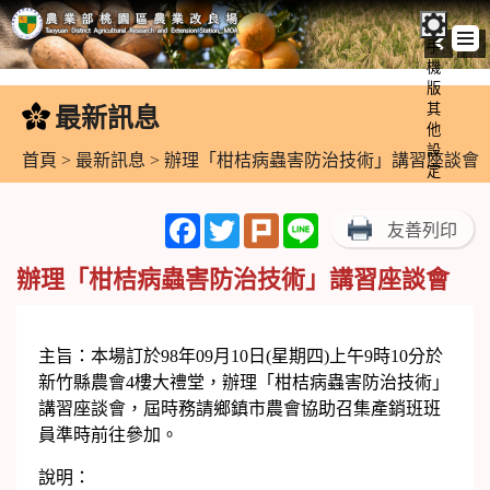
手
機
跳
版
到
其
最新訊息
:::
主
他
設
要
首頁
>
最新訊息
> 辦理「柑桔病蟲害防治技術」講習座談會
定
內
容
Facebook
Twitter
Plurk
Line
友善列印
區
塊
辦理「柑桔病蟲害防治技術」講習座談會
主旨：本場訂於98年09月10日(星期四)上午9時10分於
新竹縣農會4樓大禮堂，辦理「柑桔病蟲害防治技術」
講習座談會，屆時務請鄉鎮市農會協助召集產銷班班
員準時前往參加。
說明：