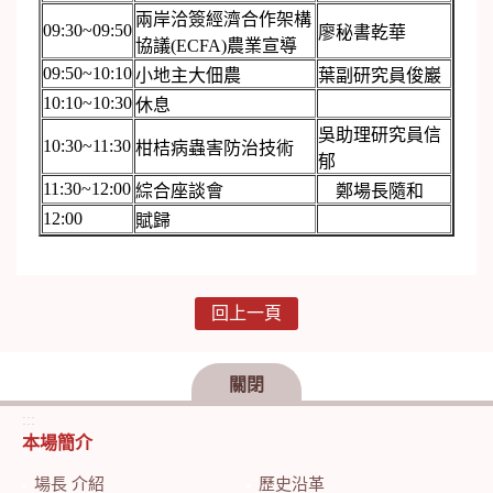
兩岸洽簽經濟合作架構
09:30~09:50
廖秘書乾華
協議(ECFA)農業宣導
09:50~10:10
小地主大佃農
葉副研究員俊巖
10:10~10:30
休息
吳助理研究員信
10:30~11:30
柑桔病蟲害防治技術
郁
11:30~12:00
綜合座談會
鄭場長隨和
12:00
賦歸
回上一頁
關閉
:::
本場簡介
場長 介紹
歷史沿革