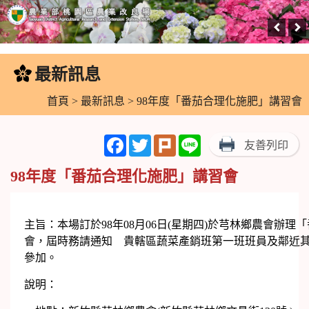
跳
到
最新訊息
:::
主
要
首頁
>
最新訊息
> 98年度「番茄合理化施肥」講習會
內
容
Facebook
Twitter
Plurk
Line
友善列印
區
塊
98年度「番茄合理化施肥」講習會
主旨：本場訂於98年08月06日(星期四)於芎林鄉農會辦
會，屆時務請通知 貴轄區蔬菜產銷班第一班班員及鄰近
參加。
說明：