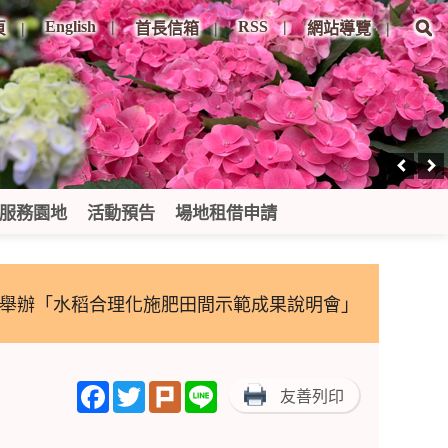
English
RSS
頁
首長信箱
網站導覽
服務園地
活動預告
場地租借申請
 舉辦「水稻合理化施肥田間示範成果說明會」
Facebook
Twitter
Plurk
Line
友善列印