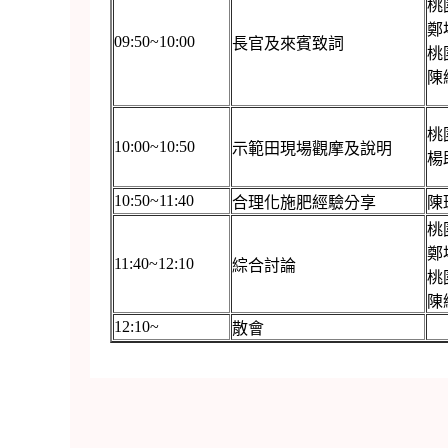
桃
鄭
09:50~10:00
長官及來賓致詞
桃
陳
桃
10:00~10:50
示範田現場觀摩及說明
楊
10:50~11:40
合理化施肥經驗分享
陳
桃
鄭
11:40~12:10
綜合討論
桃
陳
12:10~
散會