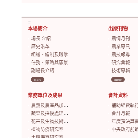
:::
本場簡介
出版刊物
場長 介紹
農情月刊
歷史沿革
農業專訊
組織、編制及職掌
農技報導
任務、策略與願景
研究彙報
副場長介紹
技術專輯
more
more
業務單位及成果
會計資料
農藝及農產品加工研究室
補助經費執
蔬菜及採後處理研究室
會計月報
花卉及生物技術研究室
年度預決算
植物防疫研究室
中央政府前瞻基礎建設計畫特別預算
土壤保育研究室