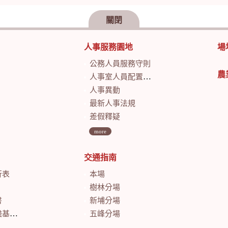
關閉
人事服務園地
場
公務人員服務守則
農
人事室人員配置及業務職掌
人事異動
最新人事法規
差假釋疑
more
交通指南
行表
本場
樹林分場
書
新埔分場
會計月報
五峰分場