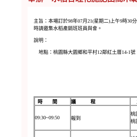
主旨：本場訂於98年07月21(星期二)上午9時
時請邀集水稻產銷班班員與會。
說明：
地點：桃園縣大園鄉和平村12鄰紅土厝14-
時 間
議 程
桃
09:30~09:50
報到
桃