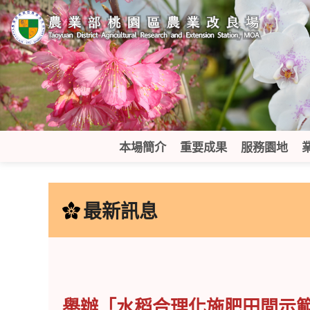
跳
到
主
要
內
容
區
塊
本場簡介
重要成果
服務園地
:::
最新訊息
舉辦「水稻合理化施肥田間示