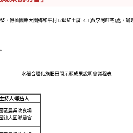
30分整，假桃園縣大園鄉和平村12鄰紅土厝14-1號(李阿旺宅)
1號。
水稻合理化施肥田間示範成果說明會議程表
主持人/報告人
園區農業改良場
園縣大園鄉農會