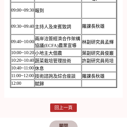
09:00~09:30
報到
09:30~09:40
羅課長秋雄
主持人及來賓致詞
兩岸洽簽經濟合作架構
09:40~10:00
林副研究員孟輝
協議(ECFA)農業宣導
10:00~10:20
小地主大佃農
葉副研究員俊巖
10:20~10:40
蔬菜栽培管理技術
許副研究員苑培
10:40~11:00
休息
11:00~12:00
技術諮詢及綜合座談
羅課長秋雄
12:00
賦歸
回上一頁
關閉