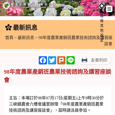
手
機
跳
版
到
其
最新訊息
:::
主
他
設
要
首頁
>
最新訊息
> 98年度農業產銷班農業技術諮詢及講習座
定
內
談會
容
區
Facebook
Twitter
Plurk
Line
友善列印
塊
98年度農業產銷班農業技術諮詢及講習座談
會
主旨：本場訂於98年07月17日(星期五)上午9時30分於
三峽鎮農會六樓會議室辦理「98年度農業產銷班農業
技術諮詢及講習座談會」，屆時請派員參加。