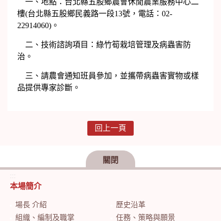
一、地點：台北縣五股鄉農會休閒農業服務中心二
樓(台北縣五股鄉民義路一段13號，電話：02-
22914060)。
二、技術諮詢項目：綠竹筍栽培管理及病蟲害防
治。
三、請農會通知班員參加，並攜帶病蟲害實物或樣
品提供專家診斷。
回上一頁
關閉
:::
本場簡介
場長 介紹
歷史沿革
組織、編制及職掌
任務、策略與願景