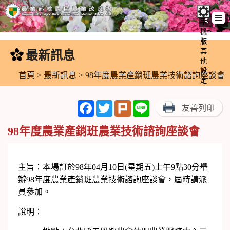
手
機
跳
版
到
其
最新訊息
:::
主
他
設
要
首頁
>
最新訊息
> 98年度農業產銷班農業技術諮詢座談會
定
內
容
Facebook
Twitter
Plurk
Line
友善列印
區
塊
98年度農業產銷班農業技術諮詢座談會
主旨：本場訂於98年04月10日(星期五)上午9點30分舉
辦98年度農業產銷班農業技術諮詢座談會，屆時請派
員參加。
說明：