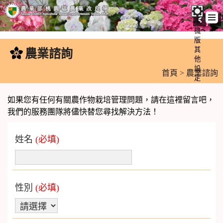
手
機
跳
版
到
其
農業諮詢
:::
主
他
設
要
首頁
> 農業諮詢
定
內
容
如果您有任何有關農作物栽培管理問題，請在這裡留言吧，
區
我們的服務團隊將儘快替您尋找解決方法！
塊
姓名
(必填)
性別
(必填)