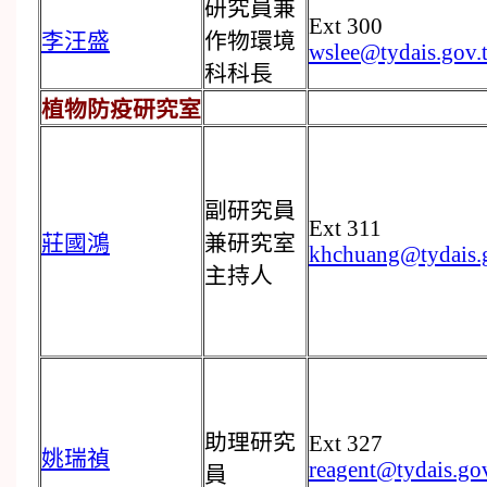
研究員兼
Ext 300
李汪盛
作物環境
wslee@tydais.gov.
科科長
植物防疫研究室
副研究員
Ext 311
莊國鴻
兼研究室
khchuang@tydais.
主持人
助理研究
Ext 327
姚瑞禎
reagent@tydais.go
員