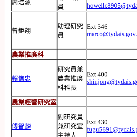
周浩源
howellc8905@tyda
員
助理研究
Ext 346
曾鉅翔
marco@tydais.gov
員
農業推廣科
研究員兼
Ext 400
賴信忠
農業推廣
shinjong@tydais.g
科科長
農業經營研究室
副研究員
Ext 430
傅智麟
兼研究室
fugu5691@tydais.
主持人