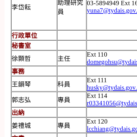
助理研究
03-5894949 Ext 1
李岱耘
yuna7@tydais.gov
員
行政單位
秘書室
Ext 110
徐顥哲
主任
domegohsu@tydais
事務
Ext 111
王韻琴
科員
husky@tydais.gov
Ext 114
郭志弘
專員
r03341056@tydais
出納
Ext 120
姜禮城
專員
lcchiang@tydais.g