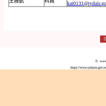
王薇凱
科員
kai0131@tydais.g
© www.
https://www.tydares.gov.