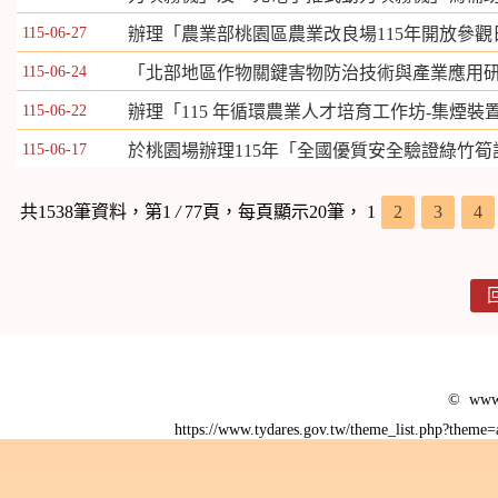
115-06-27
辦理「農業部桃園區農業改良場115年開放參觀
115-06-24
「北部地區作物關鍵害物防治技術與產業應用
115-06-22
辦理「115 年循環農業人才培育工作坊-集煙
115-06-17
於桃園場辦理115年「全國優質安全驗證綠竹筍
共1538筆資料，第1
/
77頁，每頁顯示20筆，
1
2
3
4
© www.
https://www.tydares.gov.tw/theme_list.php?them