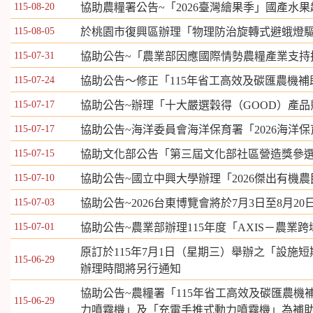
115-08-20
協助農糧署公告~「2026臺灣繪果季」國產水
115-08-05
於桃園市復興區辦理「物理防治旋轉式避蛾燈
115-07-31
協助公告~「農業部因應國際情勢農糧產業支持
115-07-24
協助公告～修正「115年省工高效及碳匯農機
115-07-17
協助公告~辦理「十大嚴選穀得（GOOD）產
115-07-17
協助公告~海洋委員會海洋保育署「2026海洋
115-07-15
協助文化部公告「第三屆文化部社區營造獎參
115-07-10
協助公告~國立中興大學辦理「2026傑出有機
115-07-03
協助公告~2026台東博覽會將於7月3日至8月2
115-07-01
協助公告~農業部辦理115年度「AXIS－農業
原訂於115年7月1日（星期三）舉辦之「設
115-06-29
辦理時間將另行通知
協助公告~農糧署「115年省工高效及碳匯農
115-06-29
力噴霧機」及「充電手推式動力噴霧機」為補