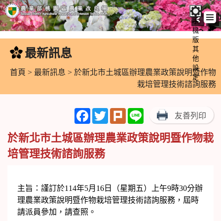
手
機
跳
版
到
其
最新訊息
:::
主
他
設
要
首頁
>
最新訊息
> 於新北市土城區辦理農業政策說明暨作物
定
內
栽培管理技術諮詢服務
容
區
Facebook
Twitter
Plurk
Line
友善列印
塊
於新北市土城區辦理農業政策說明暨作物栽
培管理技術諮詢服務
主旨：謹訂於114年5月16日（星期五）上午9時30分辦
理農業政策說明暨作物栽培管理技術諮詢服務，屆時
請派員參加，請查照。