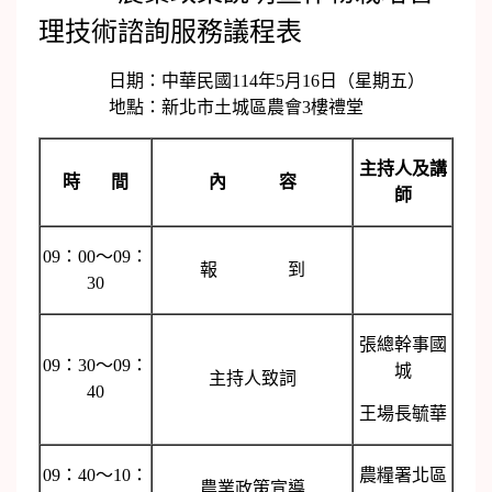
理技術諮詢服務議程表
日期：中華民國114年5月16日（星期五）
地點：新北市土城區農會3樓禮堂
主持人及講
時 間
內 容
師
09：00～09：
報 到
30
張總幹事國
09：30～09：
城
主持人致詞
40
王場長毓華
09：40～10：
農糧署北區
農業政策宣導