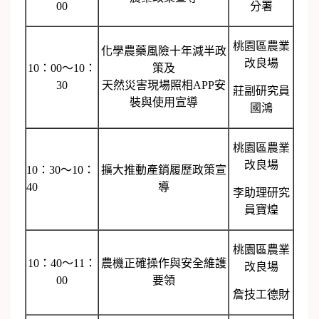
00
分署
桃園區農業
化學農藥風險十年減半政
改良場
10：00～10：
策及
30
天然災害現場照相APP安
莊副研究員
裝與使用宣導
國鴻
桃園區農業
改良場
10：30～10：
擴大推動產銷履歷政策宣
40
導
李助理研究
員寶煌
桃園區農業
10：40～11：
農機正確操作與安全維護
改良場
00
要領
詹技工德財