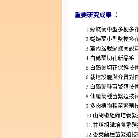
重要研究成果 ：
1.蝴蝶蘭中型多梗多花新
2.蝴蝶蘭小型雙梗多
3.室內盆栽蝴蝶蘭觀
4.白鶴蘭切花新品系
5.白鶴蘭切花保鮮技
6.栽培設施與介質對白
7.白鶴蘭種苗繁殖技
8.仙履蘭種苗繁殖技
9.多肉植物種苗繁殖
10.山胡椒組織培養繁
11.甘藷組織培養繁殖
12.香莢蘭種苗繁殖技