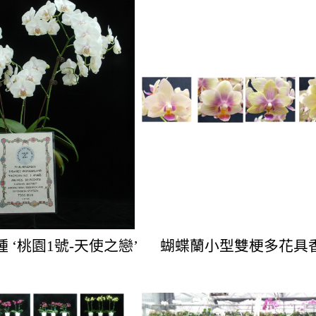
 ‘桃園1號-天使之戀’
蝴蝶蘭小型雙梗多花具