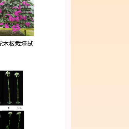
蛇木板栽培試