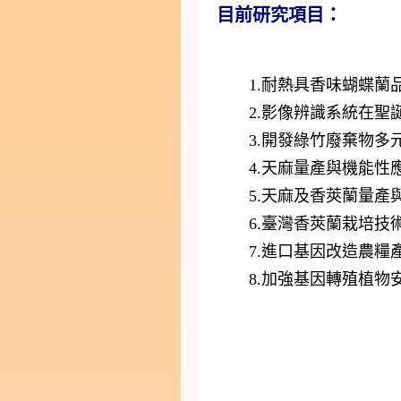
目前研究項目：
1.耐熱具香味蝴蝶蘭品
2.影像辨識系統在聖誕
3.開發綠竹廢棄物多元
4.天麻量產與機能性
5.天麻及香莢蘭量產
6.臺灣香莢蘭栽培技術
7.進口基因改造農糧產
8.加強基因轉殖植物安