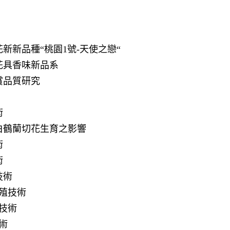
新品種“桃園1號-天使之戀“
花具香味新品系
賞品質研究
術
鶴蘭切花生育之影響
術
術
技術
殖技術
技術
術