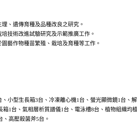
理、遺傳育種及品種改良之研究。
培技術改進試驗研究及示範推廣工作。
園藝作物種苗繁殖、栽培及育種等工作。
。
台、小型生長箱3台、冷凍離心機1台、螢光顯微鏡1台、解
長箱1台、氣相層析質譜儀1台、電泳槽8台、植物組織均
台、高壓殺菌斧5台。