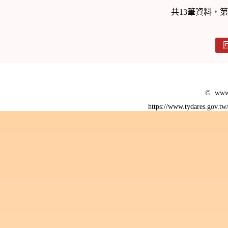
共13筆資料，第
© www.
https://www.tydares.gov.t