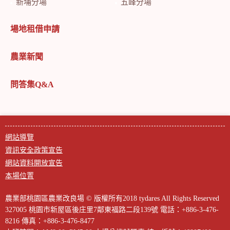
新埔分場
五峰分場
場地租借申請
農業新聞
問答集Q&A
網站導覽
資訊安全政策宣告
網站資料開放宣告
本場位置
農業部桃園區農業改良場 © 版權所有2018 tydares All Rights Reserved
327005 桃園市新屋區後庄里7鄰東福路二段139號
電話：+886-3-476-
8216
傳真：+886-3-476-8477