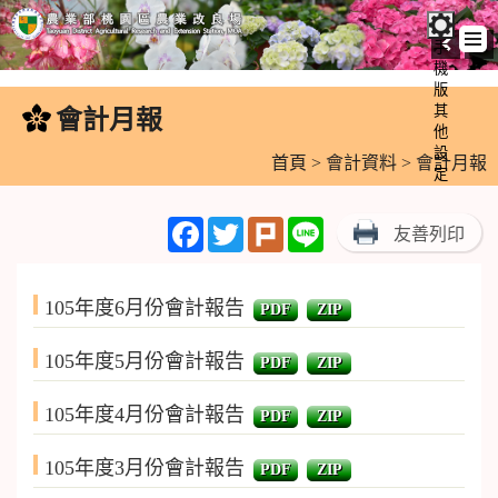
手
機
跳
版
到
其
會計月報
:::
主
他
設
要
首頁
>
會計資料
> 會計月報
定
內
容
Facebook
Twitter
Plurk
Line
友善列印
區
塊
105年度6月份會計報告
PDF
ZIP
105年度5月份會計報告
PDF
ZIP
105年度4月份會計報告
PDF
ZIP
105年度3月份會計報告
PDF
ZIP