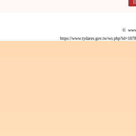
© www.
https://www.tydares.gov.tw/ws.php?id=1