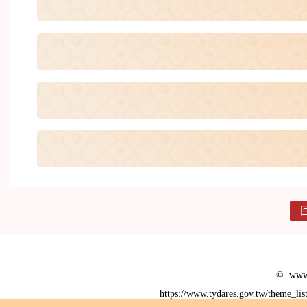
© www.
https://www.tydares.gov.tw/theme_li