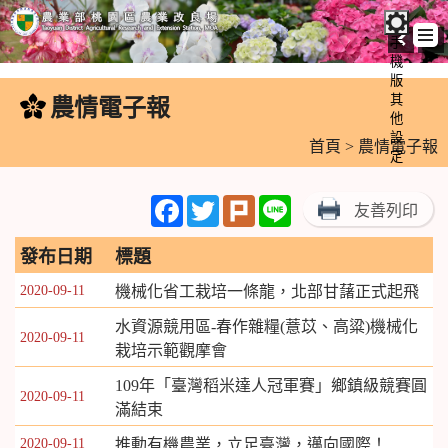
手
機
跳
版
到
其
農情電子報
:::
主
他
設
要
首頁
> 農情電子報
定
內
容
Facebook
Twitter
Plurk
Line
友善列印
區
塊
發布日期
標題
2020-09-11
機械化省工栽培一條龍，北部甘藷正式起飛
水資源競用區-春作雜糧(薏苡、高粱)機械化
2020-09-11
栽培示範觀摩會
109年「臺灣稻米達人冠軍賽」鄉鎮級競賽圓
2020-09-11
滿結束
2020-09-11
推動有機農業，立足臺灣，邁向國際！