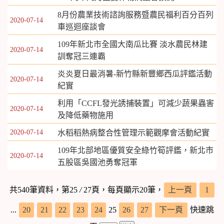
8月份農業技術諮詢服務暨農民福利百分百列
2020-07-14
車巡迴座談會
109年新北市全國大南瓜比賽 淡水農民林建
2020-07-14
訓奪冠三連霸
炎炎夏日最消暑-新竹縣新豐鄉西瓜評鑑活動
2020-07-14
紀實
利用「CCFL發光誘捕裝置」可減少蔬果蟲害
2020-07-14
及降低藥物施用
2020-07-14
水稻稻熱病整合性管理示範觀摩會活動紀實
109年北部地區優質安全綠竹筍評鑑，新北市
2020-07-14
五股區吳國池勇奪冠軍
共540筆資料，第25
/
27頁，每頁顯示20筆，
上一頁
1
...
20
21
22
23
24
25
26
27
下一頁
快速跳