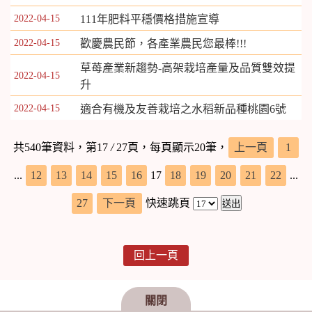
2022-04-15
111年肥料平穩價格措施宣導
2022-04-15
歡慶農民節，各產業農民您最棒!!!
草苺產業新趨勢-高架栽培產量及品質雙效提
2022-04-15
升
2022-04-15
適合有機及友善栽培之水稻新品種桃園6號
共540筆資料，第17
/
27頁，每頁顯示20筆，
上一頁
1
...
12
13
14
15
16
17
18
19
20
21
22
...
27
下一頁
快速跳頁
回上一頁
關閉