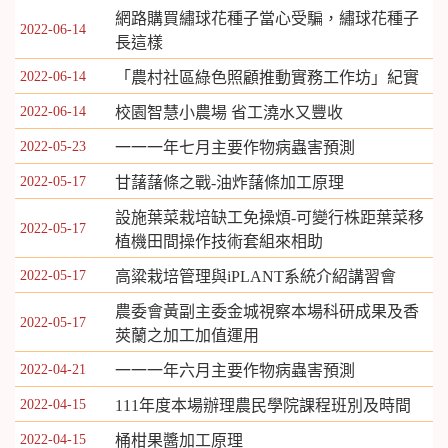
網路購買繡球花種子當心受騙，繡球花種子
2022-06-14
長這樣
2022-06-14
「農村社區綠色照顧推動實務工作坊」紀實
2022-06-14
校園智慧小農場 省工澆水又豐收
2022-05-23
一一一年七月主要作物病蟲害預測
2022-05-17
甘藷藷條之戰-油炸藷條加工原理
設施葉菜栽培缺工免操煩-可變行株距葉菜移
2022-05-17
植機田間操作技術套組來相助
2022-05-17
高粱栽培管理與iPLANT系統介紹講習會
農委會黃副主委金城視察本場科研成果及香
2022-05-17
莢蘭之加工加值運用
2022-04-21
一一一年六月主要作物病蟲害預測
2022-04-15
111年度本場辦理農民學院課程班別及時間
2022-04-15
桶柑果醬加工原理