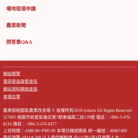
場地租借申請
農業新聞
問答集Q&A
網站導覽
資訊安全政策宣告
網站資料開放宣告
本場位置
農業部桃園區農業改良場 © 版權所有2018 tydares All Rights Reserved
327005 桃園市新屋區後庄里7鄰東福路二段139號
電話：+886-3-476-
8216
傳真：+886-3-476-8477
上班時間：AM8:00~PM5:00
本場分機號碼表
統一編號：46807400
最佳瀏覽 1024＊768 以上最佳解析度
自115年1月1日瀏覽人次：