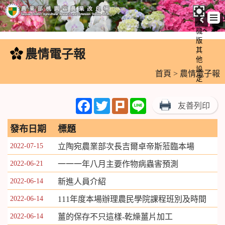
手
機
跳
版
到
其
農情電子報
:::
主
他
設
要
首頁
> 農情電子報
定
內
容
Facebook
Twitter
Plurk
Line
友善列印
區
塊
發布日期
標題
2022-07-15
立陶宛農業部次長吉爾卓帝斯蒞臨本場
2022-06-21
一一一年八月主要作物病蟲害預測
2022-06-14
新進人員介紹
2022-06-14
111年度本場辦理農民學院課程班別及時間
2022-06-14
薑的保存不只這樣-乾燥薑片加工