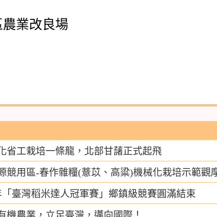
區農業改良場
化省工栽培一條龍，北部甘藷正式起飛
源競用區-春作雜糧(薏苡、高粱)機械化栽培示範觀
9年「臺灣稻米達人冠軍賽」鄉鎮級競賽圓滿結束
有機農業，立足臺灣，邁向國際！