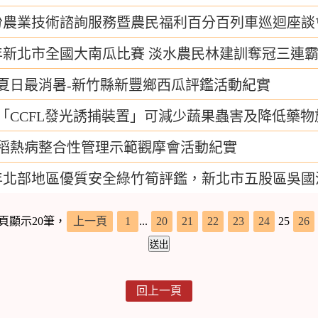
份農業技術諮詢服務暨農民福利百分百列車巡迴座談
9年新北市全國大南瓜比賽 淡水農民林建訓奪冠三連
夏日最消暑-新竹縣新豐鄉西瓜評鑑活動紀實
「CCFL發光誘捕裝置」可減少蔬果蟲害及降低藥物
稻熱病整合性管理示範觀摩會活動紀實
9年北部地區優質安全綠竹筍評鑑，新北市五股區吳
頁顯示20筆，
上一頁
1
...
20
21
22
23
24
25
26
回上一頁