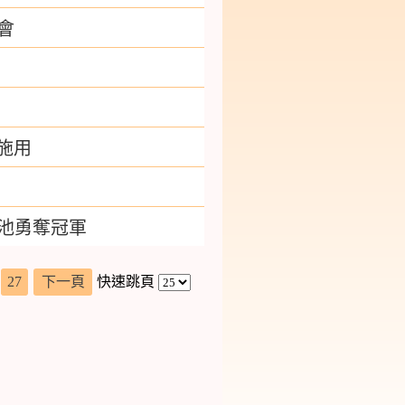
會
霸
施用
國池勇奪冠軍
27
下一頁
快速跳頁