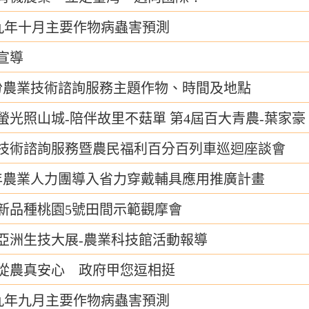
九年十月主要作物病蟲害預測
宣導
份農業技術諮詢服務主題作物、時間及地點
螢光照山城-陪伴故里不菇單 第4屆百大青農-葉家豪
技術諮詢服務暨農民福利百分百列車巡迴座談會
9年農業人力團導入省力穿戴輔具應用推廣計畫
新品種桃園5號田間示範觀摩會
20亞洲生技大展-農業科技館活動報導
從農真安心 政府甲您逗相挺
九年九月主要作物病蟲害預測