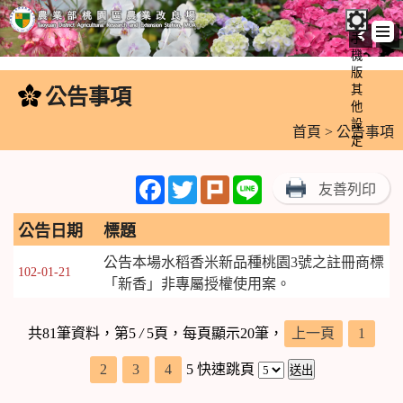
手
機
跳
版
到
其
公告事項
:::
主
他
設
要
首頁
> 公告事項
定
內
容
Facebook
Twitter
Plurk
Line
友善列印
區
塊
公告日期
標題
公告本場水稻香米新品種桃園3號之註冊商標
102-01-21
「新香」非專屬授權使用案。
共81筆資料，第5
/
5頁，每頁顯示20筆，
上一頁
1
2
3
4
5
快速跳頁