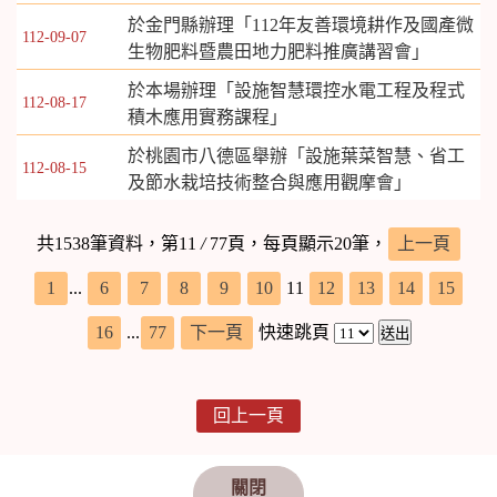
於金門縣辦理「112年友善環境耕作及國產微
112-09-07
生物肥料暨農田地力肥料推廣講習會」
於本場辦理「設施智慧環控水電工程及程式
112-08-17
積木應用實務課程」
於桃園市八德區舉辦「設施葉菜智慧、省工
112-08-15
及節水栽培技術整合與應用觀摩會」
共1538筆資料，第11
/
77頁，每頁顯示20筆，
上一頁
1
...
6
7
8
9
10
11
12
13
14
15
16
...
77
下一頁
快速跳頁
回上一頁
關閉