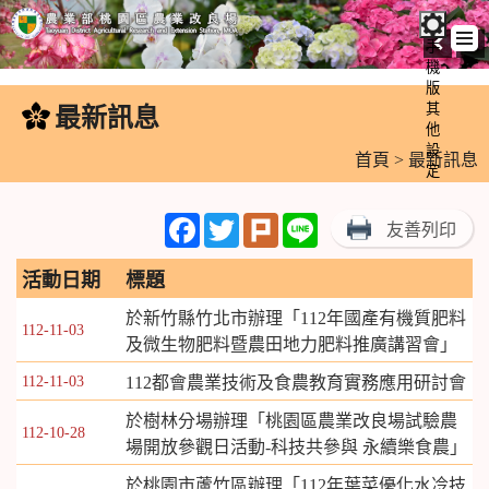
手
機
跳
版
到
其
最新訊息
:::
主
他
設
要
首頁
> 最新訊息
定
內
容
Facebook
Twitter
Plurk
Line
友善列印
區
塊
活動日期
標題
於新竹縣竹北市辦理「112年國產有機質肥料
112-11-03
及微生物肥料暨農田地力肥料推廣講習會」
112-11-03
112都會農業技術及食農教育實務應用研討會
於樹林分場辦理「桃園區農業改良場試驗農
112-10-28
場開放參觀日活動-科技共參與 永續樂食農」
於桃園市蘆竹區辦理「112年葉菜優化水冷技