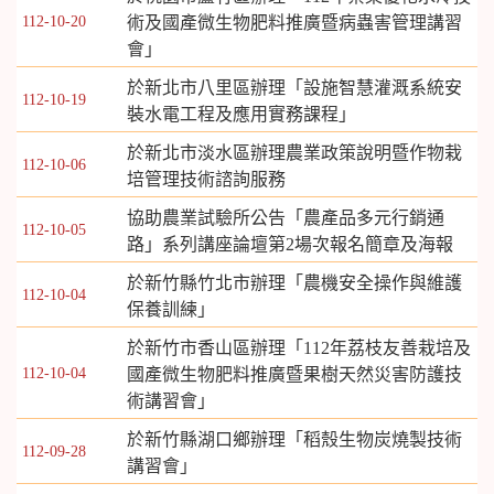
112-10-20
術及國產微生物肥料推廣暨病蟲害管理講習
會」
於新北市八里區辦理「設施智慧灌溉系統安
112-10-19
裝水電工程及應用實務課程」
於新北市淡水區辦理農業政策說明暨作物栽
112-10-06
培管理技術諮詢服務
協助農業試驗所公告「農產品多元行銷通
112-10-05
路」系列講座論壇第2場次報名簡章及海報
於新竹縣竹北市辦理「農機安全操作與維護
112-10-04
保養訓練」
於新竹市香山區辦理「112年荔枝友善栽培及
112-10-04
國產微生物肥料推廣暨果樹天然災害防護技
術講習會」
於新竹縣湖口鄉辦理「稻殼生物炭燒製技術
112-09-28
講習會」